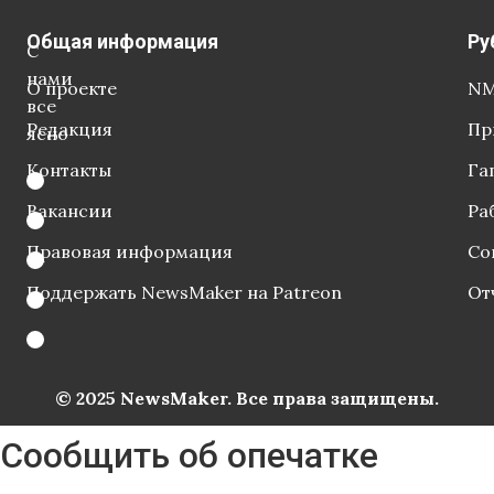
Общая информация
Ру
С
нами
О проекте
NM
все
Редакция
Пр
ясно
Контакты
Га
Вакансии
Ра
Правовая информация
Со
Поддержать NewsMaker на Patreon
От
© 2025 NewsMaker. Все права защищены.
Сообщить об опечатке