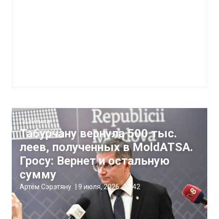
Политика
Табурчану вернула 500 тыс.
леев, полученных в MoldATSA.
Гросу: Вернет и остальную
сумму
Артём Сэрэтяну
|
9 июля, 2026
13:42