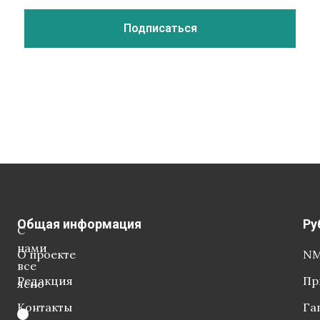
Общая информация
Ру
С
нами
О проекте
NM
все
Редакция
Пр
ясно
Контакты
Га