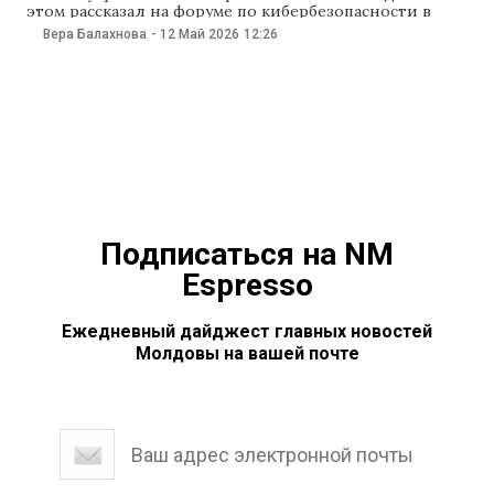
этом рассказал на форуме по кибербезопасности в
Молдове временный поверенный в делах США в
Вера Балахнова
-
12 Май 2026
12:26
Кишиневе Ник Петрович, сообщило 12 мая посольство
США в Молдове. Как отметили в посольстве, средства
выделят в рамках внешнеполитической инициативы
США America
Подписаться на NM
Espresso
Ежедневный дайджест главных новостей
Молдовы на вашей почте