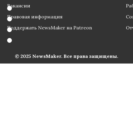
Вакансии
Ра
Правовая информация
Со
Поддержать NewsMaker на Patreon
От
© 2025 NewsMaker. Все права защищены.