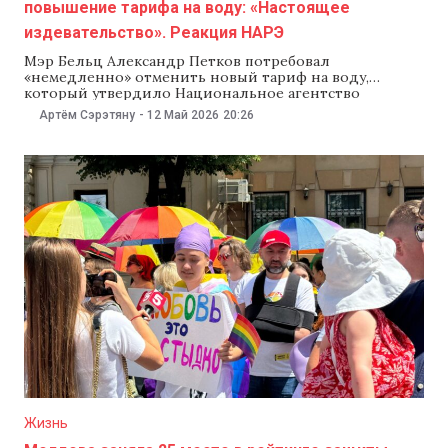
повышение тарифа на воду: «Настоящее
издевательство». Реакция НАРЭ
Мэр Бельц Александр Петков потребовал
«немедленно» отменить новый тариф на воду,
который утвердило Национальное агентство
регулирования в энергетике (НАРЭ). Мэр также
Артём Сэрэтяну
-
12 Май 2026
20:26
призвал прокуратуру проверить деятельность
руководства предприятия Apă-Canal Bălți и самого
агентства. Петков назвал повышение тарифов
«настоящим издевательством над бельчанами». В
НАРЭ обвинения отвергли и сообщили, что тарифы
утвердили законно
Жизнь