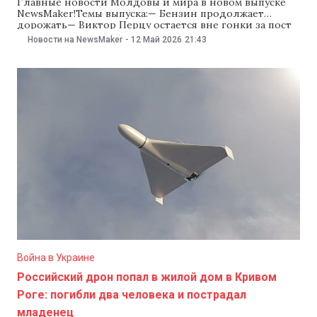
Главные новости Молдовы и мира в новом выпуске
NewsMaker!Темы выпуска:— Бензин продолжает
дорожать— Виктор Перцу остается вне гонки за пост
мэра Оргеева— Поступление в университеты в 2026:
Новости на NewsMaker
-
12 Май 2026
21:43
Новые меры и спецквоты— В ВСМ раскритиковали
расширение веттинга— Экс-глава офиса Зеленского
предстал перед судом— Виктория Фуртунэ подала на
PAS иск в суд
Война в Украине
Российский дрон попал в жилой дом в Кривом
Роге: погибли два человека и пострадал
младенец