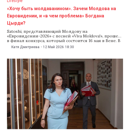
Lifestyle
«Хочу быть молдаванином». Зачем Молдова на
Евровидении, и «в чем проблема» Богдана
Цырди?
Satoshi, представляющий Молдову на
«Евровидении-2026» с песней «Viva Moldova!», прошел
в финал конкурса, который состоится 16 мая в Вене. В
новой колонке для NewsMaker главная
Катя Дмитриева
-
12 Май 2026
18:30
«евровидящая» Молдовы Катя Дмитриева
рассказывает, как Евровидение уже 20 лет создает
образ Молдовы за рубежом, как музыка заставляет
иностранцев «почувствовать себя молдаванами», а
некоторых даже