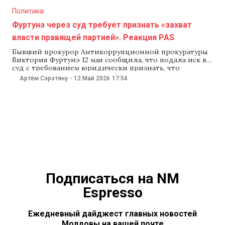
Политика
Фуртунэ через суд требует признать «захват
власти правящей партией». Реакция PAS
Бывший прокурор Антикоррупционной прокуратуры
Виктория Фуртунэ 12 мая сообщила, что подала иск в
суд с требованием юридически признать, что
правящая партия PAS якобы «захватила все три ветви
Артём Сэрэтяну
-
12 Май 2026
17:54
власти в государстве». В PAS отвергли обвинения,
назвав их «бредом». В социальных сетях Виктория
Фуртунэ рассказала, что просит суд «проявить
мудрость» и признать,
Подписаться на NM
Espresso
Ежедневный дайджест главных новостей
Молдовы на вашей почте