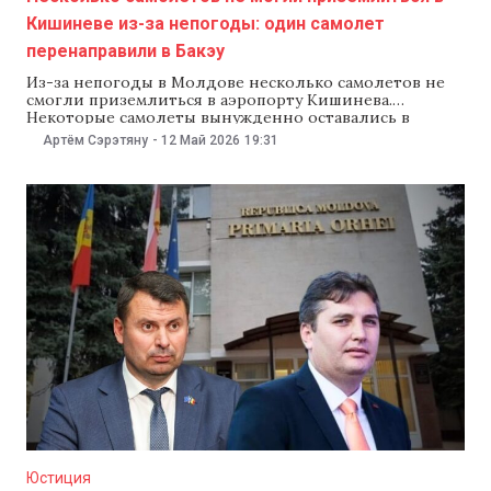
Кишиневе из-за непогоды: один самолет
перенаправили в Бакэу
Из-за непогоды в Молдове несколько самолетов не
смогли приземлиться в аэропорту Кишинева.
Некоторые самолеты вынужденно оставались в
воздухе в ожидании улучшения погодных условий,
Артём Сэрэтяну
-
12 Май 2026
19:31
однако позже благополучно приземлились в
аэропорту. Информацию для NewsMaker подтвердила
пресс-секретарь аэропорта Наталья Кожокару.
Непогода коснулась следующих рейсов: Кроме того,
один рейс компании Fly One временно
перенаправили
Юстиция