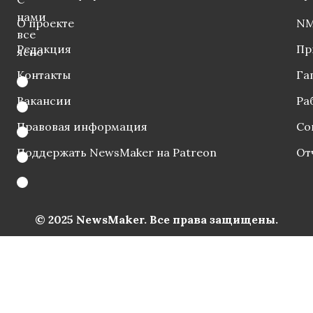
нами
О проекте
NM
все
Редакция
Пр
ясно
Контакты
Га
Вакансии
Ра
Правовая информация
Со
Поддержать NewsMaker на Patreon
От
© 2025 NewsMaker. Все права защищены.