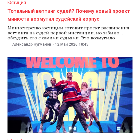
Юстиция
Тотальный веттинг судей? Почему новый проект
минюста возмутил судейский корпус
Министерство юстиции готовит проект расширения
веттинга на судей первой инстанции, но забыло
обсудить его с самими судьями. Это возмутило
Высший совет магистратуры — орган самоуправления
Александр Нугманов
-
12 Май 2026
18:45
судей. NM вместе с юристами разбирался, почему
масштабная реформа рискует превратиться в
перекладывание ответственности, затянуть сроки
веттинга и ударить по самым перспективным кадрам
судебной системы.