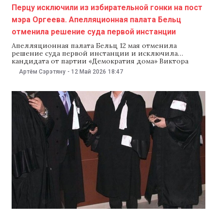
Перцу исключили из избирательной гонки на пост
мэра Оргеева. Апелляционная палата Бельц
отменила решение суда первой инстанции
Апелляционная палата Бельц 12 мая отменила
решение суда первой инстанции и исключила
кандидата от партии «Демократия дома» Виктора
Перцу из избирательной гонки за пост мэра Оргеева.
Артём Сэрэтяну
-
12 Май 2026
18:47
Лидер партии «Демократия дома» Василе Костюк
сказал, что обжалует это решение в Высшей судебной
палате (ВСП). Апелляционная палата Бельц
полностью отменила решение суда Оргеева