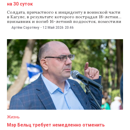
на 30 суток
Солдата, причастного к инциденту в воинской части
в Кагуле, в результате которого пострадал 18-летний
призывник и погиб 16-летний подросток, поместили
под предварительный арест на 30 суток. Об этом 12
Артём Сэрэтяну
-
12 Май 2026
20:46
мая сообщила NewsMaker пресс-секретарь
Генеральной прокуратуры Виолина Морару.
Напомним, что 10 мая полиция Кагула сообщила, что
в местной воинской части призывник случайно
ранил другого военнослужащего
Жизнь
Мэр Бельц требует немедленно отменить