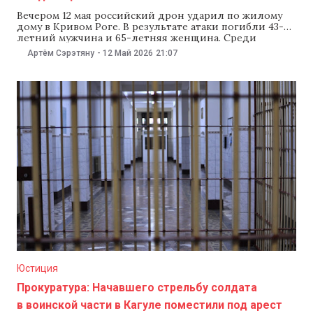
Вечером 12 мая российский дрон ударил по жилому
дому в Кривом Роге. В результате атаки погибли 43-
летний мужчина и 65-летняя женщина. Среди
пострадавших — девятимесячная девочка. Об этом
Артём Сэрэтяну
-
12 Май 2026
21:07
сообщил глава Совета обороны города Александр
Вилкул, передает DW. «Маленькой девятимесячной
девочке оторвало ножку, а также погибло два
человека», — написал Александр
Юстиция
Прокуратура: Начавшего стрельбу солдата
в воинской части в Кагуле поместили под арест