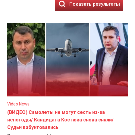
Показать результаты
Video News
(ВИДЕО) Самолеты не могут сесть из-за
непогоды/ Кандидата Костюка снова сняли/
Судьи взбунтовались