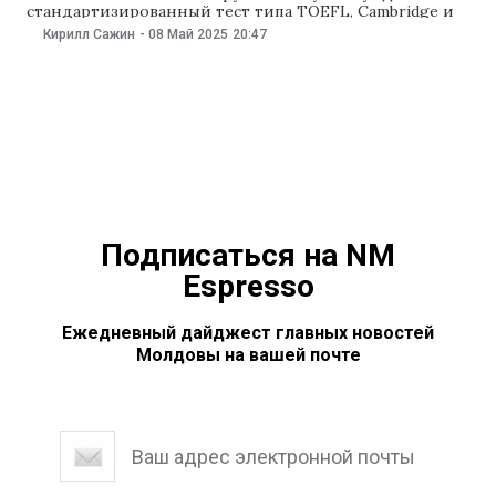
стандартизированный тест типа TOEFL, Cambridge и
IELTS и автоматически получить «10».
Кирилл Сажин
-
08 Май 2025
20:47
Минобразования представило проект регламента
проведения теста. NM рассказывает, как будут
оценивать уровень владения языком, кто будет
принимать экзамен, и как он будет проходить. Что за
тест
Подписаться на NM
Espresso
Ежедневный дайджест главных новостей
Молдовы на вашей почте