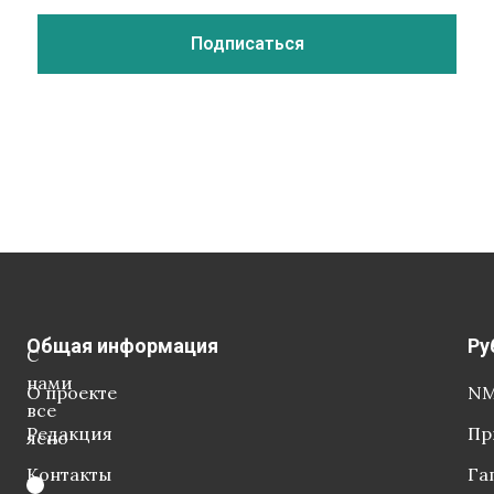
Общая информация
Ру
С
нами
О проекте
NM
все
Редакция
Пр
ясно
Контакты
Га