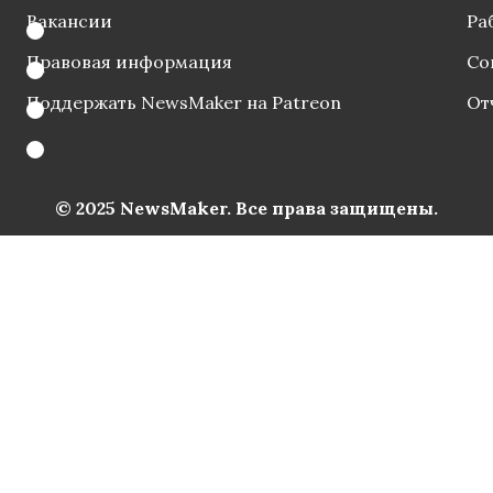
Вакансии
Ра
Правовая информация
Со
Поддержать NewsMaker на Patreon
От
© 2025 NewsMaker. Все права защищены.