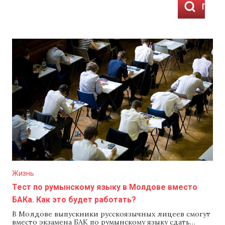
Показ
Жизнь
Тест по румынскому языку в Молдове вместо
БАКа. Как это будет работать?
В Молдове выпускники русскоязычных лицеев смогут
вместо экзамена БАК по румынскому языку сдать