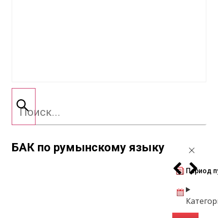
БАК по румынскому языку
Период п
Категор