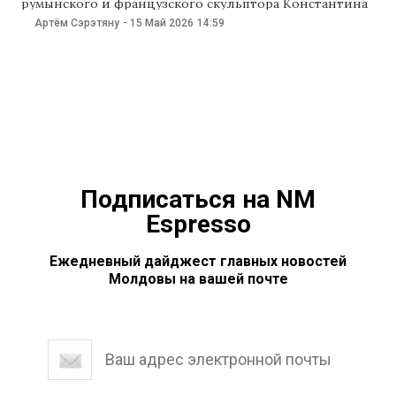
румынского и французского скульптора Константина
Брынкуша. Скульптуру выставят на аукцион в Нью-
Артём Сэрэтяну
-
15 Май 2026
14:59
Йорке, сообщает Mediafax. Скульптуру «Данаида»
представили в рамках аукциона Christie’s в Нью-
Йорке. Работу Константина Брынкуши, созданную в
1913 году, могут продать за $100 млн, пишет Profit.ro В
Подписаться на NM
Espresso
Ежедневный дайджест главных новостей
Молдовы на вашей почте