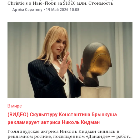
Christie’s в Нью-Йорк за $107,6 млн. Стоимость
«Данаиды» побила предыдущий рекорд скульптора —
Артём Сэрэтяну
-
19 Май 2026
10:08
$71,2 млн, который тоже установили на аукционе
Christie’s в 2018 году, сообщает The New York Times.
«Данаида» — бронзовая скульптура с позолотой,
созданная около 1913 года.
В мире
(ВИДЕО) Скульптуру Константина Брынкуша
рекламирует актриса Николь Кидман
Голливудская актриса Николь Кидман снялась в
рекламном ролике, посвященном «Данаиде» — работе