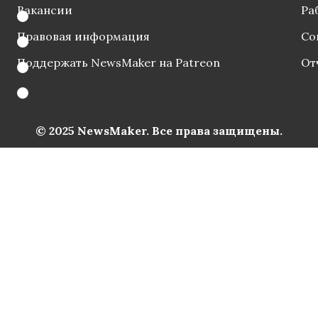
Вакансии
Ра
Правовая информация
Со
Поддержать NewsMaker на Patreon
От
© 2025 NewsMaker. Все права защищены.