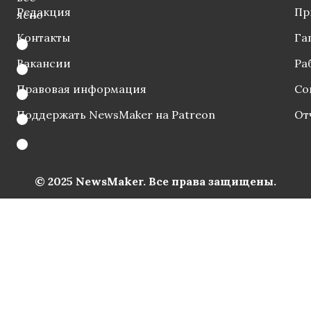
Редакция
Пр
ясно
Контакты
Га
Вакансии
Ра
Правовая информация
Со
Поддержать NewsMaker на Patreon
От
© 2025 NewsMaker. Все права защищены.