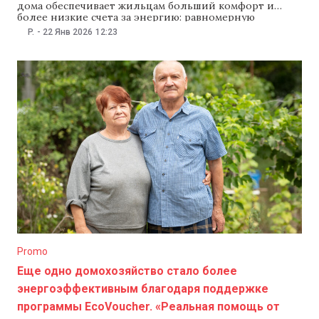
дома обеспечивает жильцам больший комфорт и
более низкие счета за энергию: равномерную
температуру в квартирах, эффективные системы
P.
-
22 Янв 2026
12:23
отопления и хорошо обустроенные места общего
пользования. Аккуратные фасады и приятный
внешний вид здания повышают привлекательность
дома и удовлетворённость жильём в современном
пространстве. В то же время 1 лей, вложенный
Promo
Еще одно домохозяйство стало более
энергоэффективным благодаря поддержке
программы EcoVoucher. «Реальная помощь от