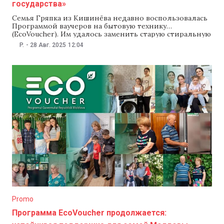
государства»
Семья Гряпка из Кишинёва недавно воспользовалась
Программой ваучеров на бытовую технику
(EcoVoucher). Им удалось заменить старую стиральную
машину, которая потребляла много электроэнергии и
P.
-
28 Авг. 2025
12:04
часто ломалась, на новую, энергоэффективную
модель. Супруги Штефан и Лариса, оба пенсионеры,
получили ваучер на 6 000 леев, который покрыл
значительную часть стоимости покупки. 78-летний
Штефан Гряпка
Promo
Программа EcoVoucher продолжается: