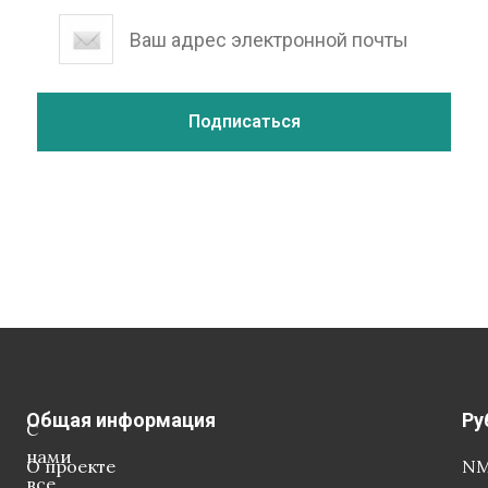
Общая информация
Ру
С
нами
О проекте
NM
все