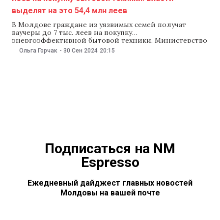
выделят на это 54,4 млн леев
В Молдове граждане из уязвимых семей получат
ваучеры до 7 тыс. леев на покупку
энергоэффективной бытовой техники. Министерство
энергетики и Национальный центр устойчивой
Ольга Горчак
-
30 Сен 2024
20:15
энергетики (CNED) официально запустили Программу
ваучеров на бытовую технику. Программу стоимостью
54,4 млн леев финансируют из государственного
бюджета. В рамках программы малоимущим семьям,
семьям с детьми, пенсионерам,
Подписаться на NM
Espresso
Ежедневный дайджест главных новостей
Молдовы на вашей почте