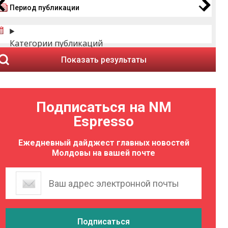
Период публикации
Категории публикаций
Показать результаты
Подписаться на NM
Espresso
Ежедневный дайджест главных новостей
Молдовы на вашей почте