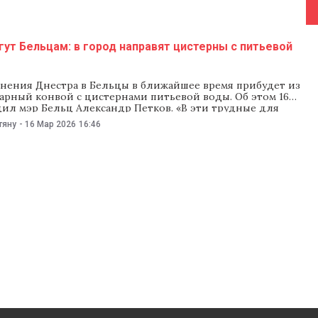
ут Бельцам: в город направят цистерны с питьевой
знения Днестра в Бельцы в ближайшее время прибудет из
арный конвой с цистернами питьевой воды. Об этом 16
щил мэр Бельц Александр Петков. «В эти трудные для
 связанные с чрезвычайной ситуацией с водоснабжением,
тяну
-
16 Мар 2026
16:46
е остался один. После моего обращения с просьбой о
ой