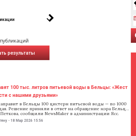
икации
 публикаций
ать результаты
вят 100 тыс. литров питьевой воды в Бельцы: «Жест
сти с нашими друзьями»
направит в Бельцы 100 цистерн питьевой воды — по 1000
дая. Решение приняли в ответ на обращение мэра Бельц
 Петкова, сообщили NewsMaker в администрации Ясс.
ставят в Молдову, где их заполнят водой из сети ApaVital
тяну
-
18 Мар 2026
15:56
ом пункте Мэкэрешты. «Параллельно мэр Ясс Михай
звал