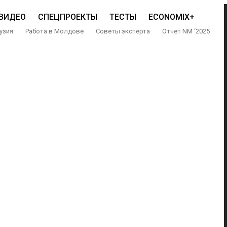
ВИДЕО
СПЕЦПРОЕКТЫ
ТЕСТЫ
ECONOMIX+
узия
Работа в Молдове
Советы эксперта
Отчет NM ‘2025