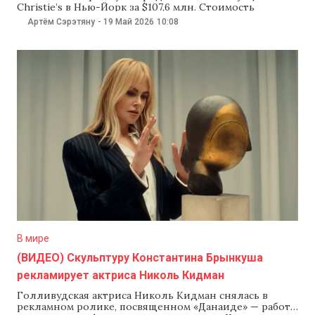
Christie’s в Нью-Йорк за $107,6 млн. Стоимость
«Данаиды» побила предыдущий рекорд скульптора —
Артём Сэрэтяну
-
19 Май 2026
10:08
$71,2 млн, который тоже установили на аукционе
Christie’s в 2018 году, сообщает The New York Times.
«Данаида» — бронзовая скульптура с позолотой,
созданная около 1913 года.
В мире
(ВИДЕО) Скульптуру Константина Брынкуша
рекламирует актриса Николь Кидман
Голливудская актриса Николь Кидман снялась в
рекламном ролике, посвященном «Данаиде» — работе