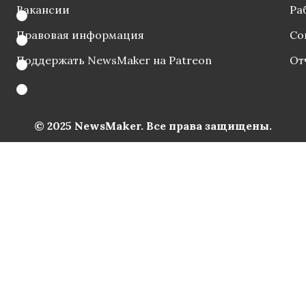
Вакансии
Ра
Правовая информация
Со
Поддержать NewsMaker на Patreon
От
© 2025 NewsMaker. Все права защищены.