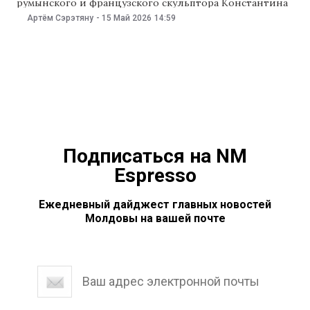
румынского и французского скульптора Константина
Брынкуша. Скульптуру выставят на аукцион в Нью-
Артём Сэрэтяну
-
15 Май 2026
14:59
Йорке, сообщает Mediafax. Скульптуру «Данаида»
представили в рамках аукциона Christie’s в Нью-
Йорке. Работу Константина Брынкуши, созданную в
1913 году, могут продать за $100 млн, пишет Profit.ro В
Подписаться на NM
Espresso
Ежедневный дайджест главных новостей
Молдовы на вашей почте