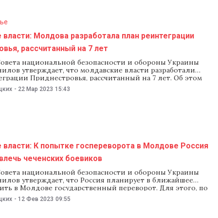
ье
 власти: Молдова разработала план реинтеграции
вья, рассчитанный на 7 лет
Совета национальной безопасности и обороны Украины
нилов утверждает, что молдавские власти разработали
грации Приднестровья, рассчитанный на 7 лет. Об этом
л 20 марта в интервью изданию «Интерфакс-Украина». NM
цких
-
22 Мар 2023
15:43
а комментарием в Бюро реинтеграции. «Для нас очень
бы Молдова закончила свою ситуацию с Приднестровьем,
 власти: К попытке госпереворота в Молдове Россия
влечь чеченских боевиков
Совета национальной безопасности и обороны Украины
нилов утверждает, что Россия планирует в ближайшее
ить в Молдове государственный переворот. Для этого, по
 Кремль может привлечь чеченских боевиков, передает
цких
-
12 Фев 2023
09:55
 издание «Обозреватель». «В Молдове сейчас происходит
одства страны, максимально усиливается силовой блок.