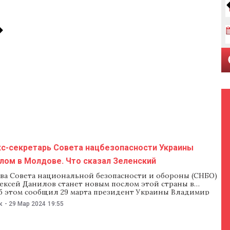
кс-секретарь Совета нацбезопасности Украины
лом в Молдове. Что сказал Зеленский
ва Совета национальной безопасности и обороны (СНБО)
ексей Данилов станет новым послом этой страны в
б этом сообщил 29 марта президент Украины Владимир
 «Алексей Данилов продолжит работу на дипломатичном
к
-
29 Мар 2024
19:55
. А в частности, я одобрил его кандидатуру на
посла нашей страны в Молдове. Он сказал