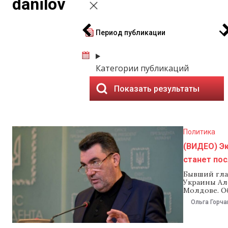
danilov
Период публикации
Категории публикаций
Показать результаты
Политика
(ВИДЕО) Э
станет пос
Бывший гла
Украины Ал
Молдове. О
Зеленский.
Ольга Горча
направлении
должность 