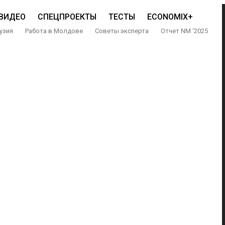
ВИДЕО
СПЕЦПРОЕКТЫ
ТЕСТЫ
ECONOMIX+
узия
Работа в Молдове
Советы эксперта
Отчет NM ‘2025