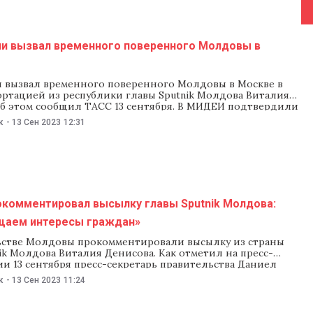
и вызвал временного поверенного Молдовы в
 вызвал временного поверенного Молдовы в Москве в
ортацией из республики главы Sputnik Молдова Виталия
Об этом сообщил ТАСС 13 сентября. В МИДЕИ подтвердили
ацию. «Временный поверенный Молдавии в Москве
к
-
13 Сен 2023
12:31
Д РФ в связи с депортацией руководителя Sputnik
— сказала официальный представитель
окомментировал высылку главы Sputnik Молдова:
аем интересы граждан»
ьстве Молдовы прокомментировали высылку из страны
ik Молдова Виталия Денисова. Как отметил на пресс-
и 13 сентября пресс-секретарь правительства Даниел
ik непрерывно занимается «распространением фейков,
к
-
13 Сен 2023
11:24
цией и пропагандой». И власти Молдовы, выслав главу
ния, «защищают интересы граждан Молдовы». «Власти не
аспространения фейковых новостей. Учреждение, в