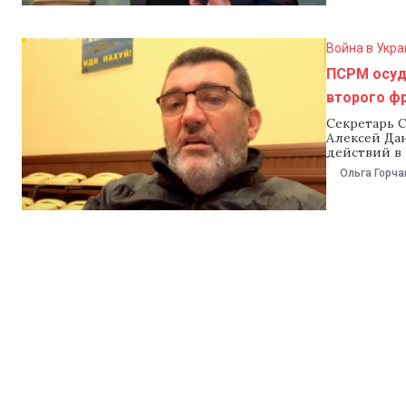
Война в Укра
ПСРМ осуд
второго ф
Секретарь 
Алексей Да
действий в 
Партия соци
Ольга Горча
«попыткой 
странами». 