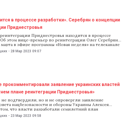
ится в процессе разработки». Серебрян о концепции
ции Приднестровья
реинтеграции Приднестровья находится в процессе
. Об этом вице-премьер по реинтеграции Олег Серебрян
7 марта в эфире программы «Новая неделя» на телеканале
рян прокомментировал заявление секретаря Совета
цких
-
28 Мар 2023
09:07
ности и обороны Украины Алексея Данилова о том, что
зработал семилетний план реинтеграции
ья. «Мы не скрывали, что работаем
е прокомментировали заявление украинских властей
тнем плане реинтеграции Приднестровья»
 не подтвердили, но и не опровергли заявление
Совета нацбезопасности и обороны Украины Алексея
том, что власти разработали семилетний план
ии Приднестровья. В пресс-службе Бюро реинтеграции 23
цких
-
23 Мар 2023
09:58
щили NM, что приоритеты в области политики
ии страны отражены в программе и плане действий
ва, и «окончательное