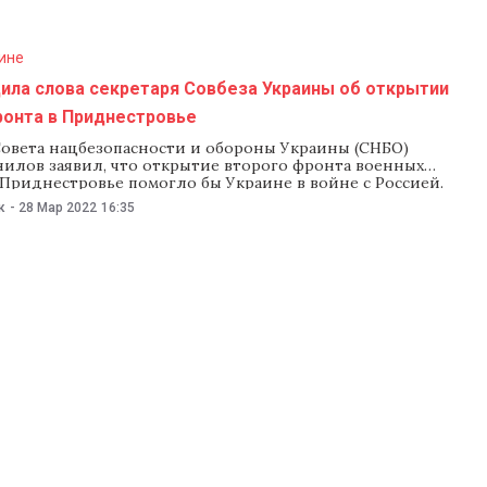
ине
ила слова секретаря Совбеза Украины об открытии
ронта в Приднестровье
Совета нацбезопасности и обороны Украины (СНБО)
нилов заявил, что открытие второго фронта военных
Приднестровье помогло бы Украине в войне с Россией.
алистов (ПСРМ) осудила заявление Данилова, назвав его
к
-
28 Мар 2022
16:35
вовлечь Молдову в войну с дружественными республике
В своем сообщении 28 марта ПСРМ назвала слова