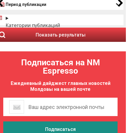
Период публикации
Категории публикаций
Показать результаты
Подписаться на NM
Espresso
Ежедневный дайджест главных новостей
Молдовы на вашей почте