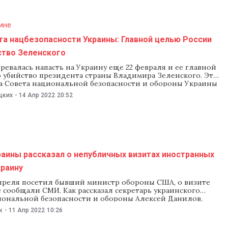
дка предупредила Кишинев,
ине
та нацбезопасности Украины: Главной целью России
ство Зеленского
ревалась напасть на Украину еще 22 февраля и ее главной
 убийство президента страны Владимира Зеленского. Это
ва Совета национальной безопасности и обороны Украины
нилов 14 апреля в интервью корреспонденту Би-би-си
цких
-
14 Апр 2022
20:52
Хоменко. «У нас есть четкое представление, что это
] должно было быть 22. Наши
аины рассказал о непубличных визитах иностранных
краину
апреля посетил бывший министр обороны США, о визите
 сообщали СМИ. Как рассказал секретарь украинского
иональной безопасности и обороны Алексей Данилов,
чти ежедневно посещают иностранные гости, но их
к
-
11 Апр 2022
10:26
убличны. Об этом сообщила «Украинская правда». «Есть
рые посещают нашу столицу, это происходит почти