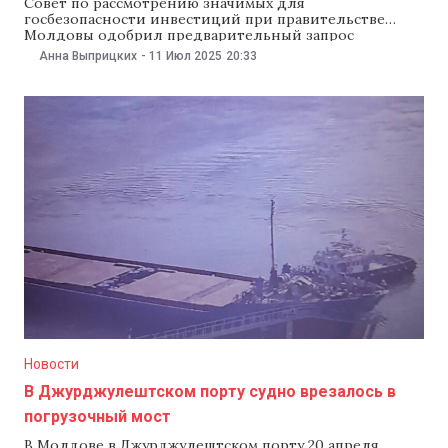
Совет по рассмотрению значимых для
госбезопасности инвестиций при правительстве
Молдовы одобрил предварительный запрос
румынской госкомпании «Администрация морских
Анна Выприцких
-
11 Июл 2025
20:33
портов» Констанцы на покупку Danube Logistics —
оператора и арендатора Международного порта
Джурджулешты. Сейчас эта компания полностью
принадлежит Европейскому банку реконструкции и
развития (ЕБРР).Как сообщили 11 июля в пресс-релизе
правительства, Администрация морских портов
Новости
В Джурджулештском порту судно врезалось в
погрузочный мост
В Молдове в Джурджулештском порту 20 апреля