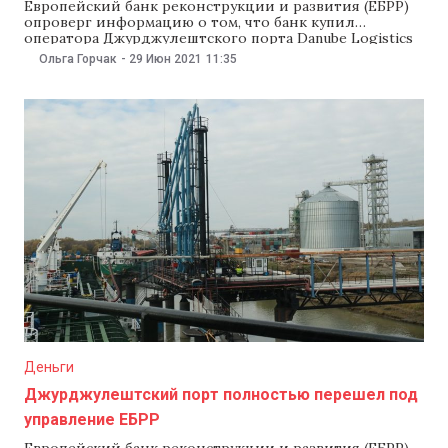
Европейский банк реконструкции и развития (ЕБРР)
опроверг информацию о том, что банк купил
оператора Джурджулештского порта Danube Logistics
за €1000. Однако ЕБРР назвал конфиденциальными
Ольга Горчак
-
29 Июн 2021
11:35
данные о сумме покупки акций Thomo Invest Ltd,
бывшего косвенного владельца Danube Logistics.
Кроме того, ЕБРР подчеркнул, что земля, на которой
расположен порт, принадлежит государству. Об
Деньги
Джурджулештский порт полностью перешел под
управление ЕБРР
Европейский банк реконструкции и развития (ЕБРР)