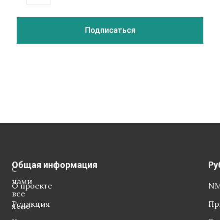
Общая информация
Ру
С
нами
О проекте
NM
все
Редакция
Пр
ясно