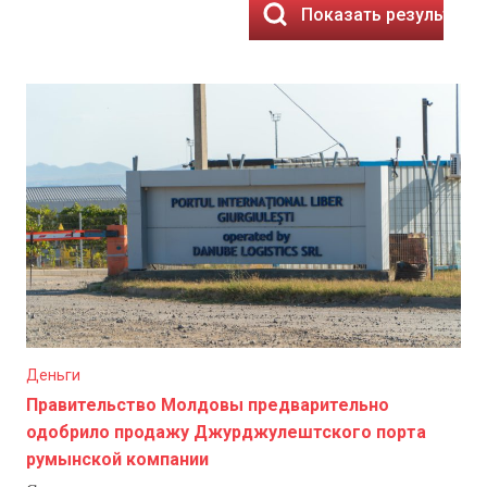
Показать результаты
Деньги
Правительство Молдовы предварительно
одобрило продажу Джурджулештского порта
румынской компании