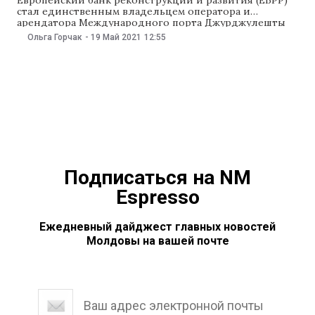
стал единственным владельцем оператора и
арендатора Международного порта Джурджулешты
компании Danube Logistics. Как заявила пресс-служба
Ольга Горчак
-
19 Май 2021
12:55
ЕБРР, 18 мая молдавский суд зарегистрировал смену
собственника, после того как банк купил 100% акций
группы компаний Danube Logistics. Следует отметить,
что Джурджулештский порт принадлежит
государству. Как говорится в
Подписаться на NM
Espresso
Ежедневный дайджест главных новостей
Молдовы на вашей почте