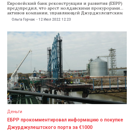
Европейский банк реконструкции и развития (ЕБРР)
предупредил, что арест молдавскими прокурорами
активов компании, управляющей Джурджулештским
портом, влияет на развитие порта. А сейчас порт
Ольга Горчак
-
12 Июл 2022
12:23
имеет большое значения для экспорта зерна из
Украины. Вице-президент ЕБРР Ален Пиллу сообщил
«Свободной Европе», что он обсудит это на встречах с
президентом Майей Санду и премьер-министром
Деньги
ЕБРР прокомментировал информацию о покупке
Джурджулештского порта за €1000