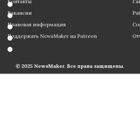
Контакты
Га
Вакансии
Ра
Правовая информация
Со
Поддержать NewsMaker на Patreon
От
© 2025 NewsMaker. Все права защищены.