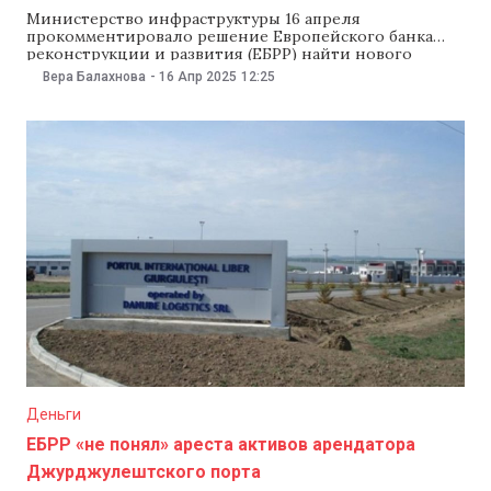
Министерство инфраструктуры 16 апреля
прокомментировало решение Европейского банка
реконструкции и развития (ЕБРР) найти нового
инвестора Международного порта Джурджулешты. В
Вера Балахнова
-
16 Апр 2025
12:25
ведомстве подчеркнули, что правительство
проследит за тем, чтобы объявленный ЕБРР тендер
проходил в рамках закона и в соответствии с
национальными интересами. В министерстве
напомнили, что ЕБРР является владельцем компании
Danube Logistics
Деньги
ЕБРР «не понял» ареста активов арендатора
Джурджулештского порта