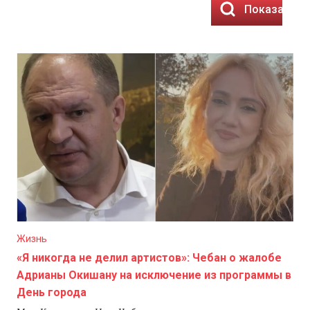
Показать р
Жизнь
«Я никогда не делил артистов»: Чебан о жалобе
Адрианы Окишану на исключение из программы в
День города