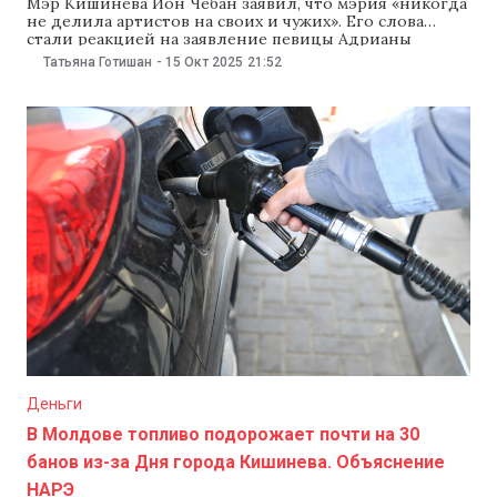
Мэр Кишинева Ион Чебан заявил, что мэрия «никогда
не делила артистов на своих и чужих». Его слова
стали реакцией на заявление певицы Адрианы
Окишану, которая рассказала, что ее убрали из
Татьяна Готишан
-
15 Окт 2025
21:52
концертной программы на площади Великого
национального собрания, посвященной Дню города
Кишинева. Чебан сказал, что, насколько ему известно,
«чтобы быть исключенным,
Деньги
В Молдове топливо подорожает почти на 30
банов из-за Дня города Кишинева. Объяснение
НАРЭ