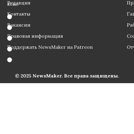
Редакция
Пр
ясно
Контакты
Га
Вакансии
Ра
Правовая информация
Со
Поддержать NewsMaker на Patreon
От
© 2025 NewsMaker. Все права защищены.