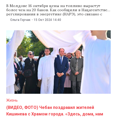
В Молдове 16 октября цены на топливо вырастут
более чем на 20 банов. Как сообщили в Нацагентстве
регулирования в энергетике (НАРЭ), это связано с
«длительным перерывом» в деятельности из-за
Ольга Горчак
-
15 Окт 2024
14:40
выходных по случаю Дня города Кишинева. В
частности, 16 октября максимальная стоимость литра
бензина А95 вырастет на 28 банов и составит
Жизнь
(ВИДЕО, ФОТО) Чебан поздравил жителей
Кишинева с Храмом города. «Здесь, дома, нам