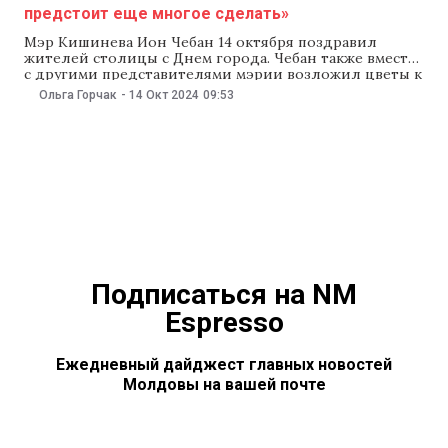
предстоит еще многое сделать»
Мэр Кишинева Ион Чебан 14 октября поздравил
жителей столицы с Днем города. Чебан также вместе
с другими представителями мэрии возложил цветы к
памятнику Штефана чел Маре и побывал на литургии
Ольга Горчак
-
14 Окт 2024
09:53
в честь Храма города, которая состоялась в
кафедральном соборе в центре Кишинева. Мэр
Кишинева Ион Чебан утром 14 октября поздравил
Подписаться на NM
Espresso
Ежедневный дайджест главных новостей
Молдовы на вашей почте