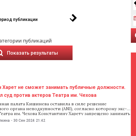
ериод публикации
атегории публикаций
Показать результаты
н Харет не сможет занимать публичные должности.
л суд против актеров Театра им. Чехова
ная палата Кишинева оставила в силе решение
го органа неподкупности (ANI), согласно которому экс-
еатра им. Чехова Константину Харету запрещено занимать
должности в течение трех лет. Апелпалата Кишинева
лкина
-
30 Сен 2024
21:42
ила в силе решение Совета по вопросам равенства,
зал Харета извиниться перед актерами театра за
я. Об этих решениях