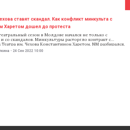
ехова ставят скандал. Как конфликт минкульта с
м Харетом дошел до протеста
еатральный сезон в Молдове начался не только с
 и со скандалов. Минкультуры расторгло контракт с
Театра им. Чехова Константином Харетом. NM разбирался,
 реформа, которую затеял минкульт, и почему актеры зовут
лкина
-
24 Сен 2022
10:00
на протест и говорят о «нападках» на театр. Почему
торгнуть контракт