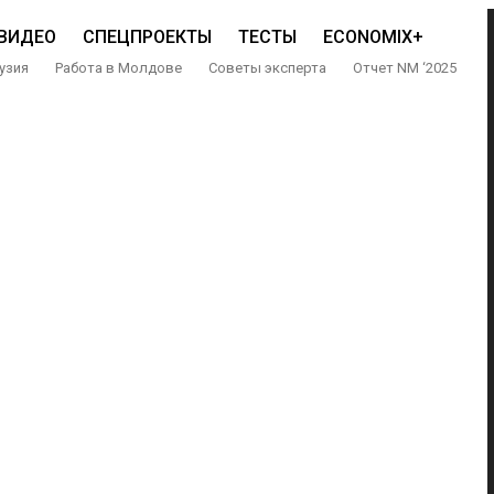
ВИДЕО
СПЕЦПРОЕКТЫ
ТЕСТЫ
ECONOMIX+
узия
Работа в Молдове
Советы эксперта
Отчет NM ‘2025