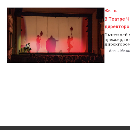
Жизнь
В Театре Ч
директоро
Нынешней т
премьер, но
директором 
при чем тут
Алина Миха
кишиневцев 
решили рас