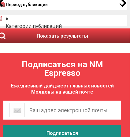
Период публикации
Категории публикаций
Показать результаты
Подписаться на NM
Espresso
Ежедневный дайджест главных новостей
Молдовы на вашей почте