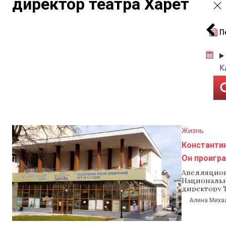
директор театра Харет
П
К
Жизнь
Константи
Он проигра
Апелляцион
Национально
директору Т
публичные 
Алина Миха
также остав
который обя
притеснени