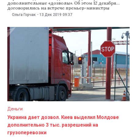
дополнительные «дозволы». Об этом 12 декабря
договорились на встрече премьер-министры
Молдовы и Украины Ион Кику и Алексей Гончарук,
Ольга Горчак
-
13 Дек 2019
09:37
сообщает министерство экономики. По данным
минэкономики, на встрече премьер-министров
присутствовал и министр экономики Анатол Усатый.
Стороны обсудили, в частности, выдачу двусторонних
разрешений на перевозку товаров. Кику отметил, что
Деньги
Украина дает дозвол. Киев выделил Молдове
дополнительно 3 тыс. разрешений на
грузоперевозки