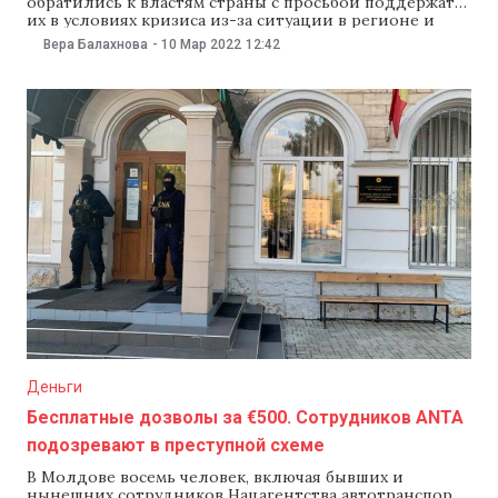
обратились к властям страны с просьбой поддержать
их в условиях кризиса из-за ситуации в регионе и
роста цен на нефтепродукты. Организации составили
Вера Балахнова
-
10 Мар 2022
12:42
петицию, которую передали президенту Молдовы
Майе Санду, премьер-министру Наталье Гаврилице и
спикеру парламента Игорю Гросу. В петиции,
составленной Международной ассоциацией
автоперевозчиков и Союзом транспортников,
Деньги
Бесплатные дозволы за €500. Сотрудников ANTA
подозревают в преступной схеме
В Молдове восемь человек, включая бывших и
нынешних сотрудников Нацагентства автотранспорта