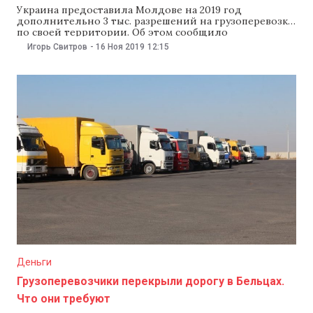
Украина предоставила Молдове на 2019 год
дополнительно 3 тыс. разрешений на грузоперевозки
по своей территории. Об этом сообщило
Национальное агентство автомобильного транспорта
Игорь Свитров
-
16 Ноя 2019
12:15
(ANTA), передает Moldpres. Разрешения на перевозки
(дозволы) типа «Украина двусторонняя/транзит»
будут выдавать транспортным компаниям по одному
на автомобиль грузоподъемностью более 3,5 тонн
или общей массой более 6 тонн.
Деньги
Грузоперевозчики перекрыли дорогу в Бельцах.
Что они требуют