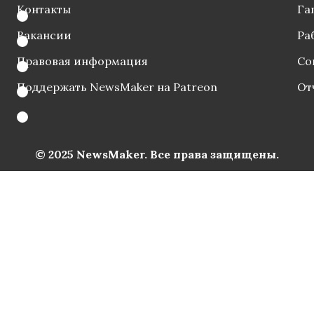
Контакты
Га
Вакансии
Ра
Правовая информация
Со
Поддержать NewsMaker на Patreon
От
© 2025 NewsMaker. Все права защищены.