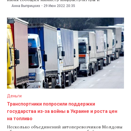
регионального развития Андрей Спыну на своей
Анна Выприцких
-
29 Июн 2022
20:35
странице в Facebook. Документ предполагает, что для
двусторонних и транзитных грузоперевозок больше
не понадобятся разрешения или так называемые
«дозволы». «Этот коридор солидарности положит
конец всем проблемам, возникшим
Деньги
Транспортники попросили поддержки
государства из-за войны в Украине и роста цен
на топливо
Несколько объединений автоперевозчиков Молдовы