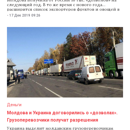
следующий год. В то же время с нового года
расширится список экспортеров фруктов и овощей в
Россию. Об этом на встрече в Москве договорились
-
17 Дек 2019
09:26
министры сельского хозяйства Молдовы и России
Ион Пержу и Дмитрий Патрушев, как сообщил в
Facebook 16 декабря президент
Деньги
Молдова и Украина договорились о «дозволах».
Грузоперевозчики получат разрешения
Украина выделит молдавским грузоперевозчикам