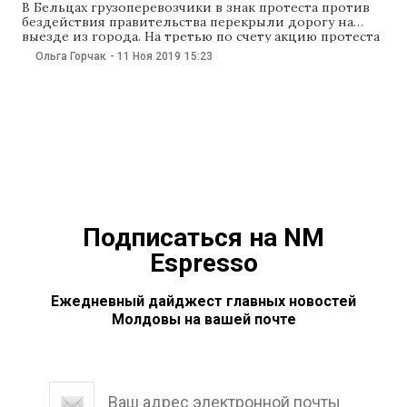
В Бельцах грузоперевозчики в знак протеста против
бездействия правительства перекрыли дорогу на
выезде из города. На третью по счету акцию протеста
вышли транспортники с севера Молдовы. Они
Ольга Горчак
-
11 Ноя 2019
15:23
перегородили дорогу. Из-за этого на дороге по
направлению в Кишинев образовался затор. Они
требуют разрешить проблему с транспортными
дозволами для России и Украины.
Подписаться на NM
Espresso
Ежедневный дайджест главных новостей
Молдовы на вашей почте