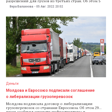
разрешений для грузов из третьих стран. Об этом 5
августа сообщило Национальное агентство
Вера Балахнова
-
05 Авг. 2022
20:02
автотранспорта, отметив, что это произошло впервые.
Агентство отметило, что получает множество
обращений от молдавских транспортных операторов
по поводу Монголии, поэтому инициировало
переговоры. В
Деньги
Молдова и Евросоюз подписали соглашение
о либерализации грузоперевозок
Молдова подписала договор о либерализации
грузоперевозок со странами Евросоюза. Об этом 29
июня сообщил министр инфраструктуры и