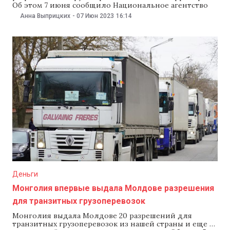
Об этом 7 июня сообщило Национальное агентство
автомобильного транспорта (ANTA). Как уточнили в
Анна Выприцких
-
07 Июн 2023
16:14
агентстве, речь идет о 100 двусторонних/транзитных
разрешениях и 200 транзитных разрешениях. Они
действительны до 31 января 2024 года. Также
сообщается, что посол Молдовы в Азербайджане
Александр Есауленко
Деньги
Монголия впервые выдала Молдове разрешения
для транзитных грузоперевозок
Монголия выдала Молдове 20 разрешений для
транзитных грузоперевозок из нашей страны и еще 10