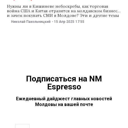
Нужны ли в Кишиневе небоскребы, как торговая
война США и Китая отразится на молдавском бизнесе
и зачем покупать СМИ в Молдове? Эти и другие темы
обсудим с молдавским бизнесменом, СЕО группы
Николай Пахольницкий
-
15 Апр 2025
17:55
компаний Almigor (ритейл-сеть Bomba, торговые
центры Grand Hall и Baby Hall) Мирчей Бачу в первом
эфире программы «Есть вопросы»
Подписаться на NM
Espresso
Ежедневный дайджест главных новостей
Молдовы на вашей почте