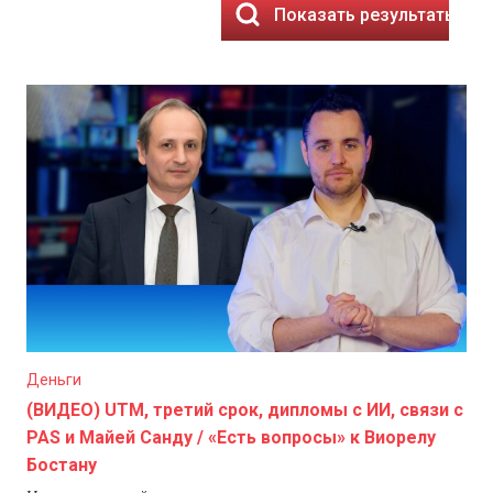
Показать результаты
Деньги
(ВИДЕО) UTM, третий срок, дипломы с ИИ, связи с
PAS и Майей Санду / «Есть вопросы» к Виорелу
Бостану