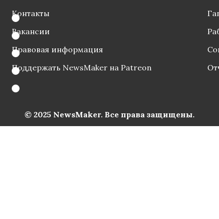
Контакты
Га
Вакансии
Ра
Правовая информация
Со
Поддержать NewsMaker на Patreon
От
© 2025 NewsMaker. Все права защищены.