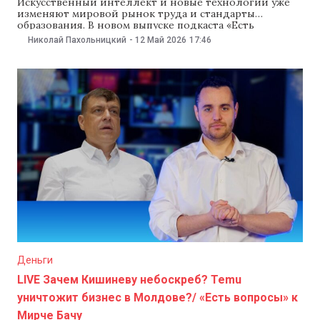
Искусственный интеллект и новые технологии уже
изменяют мировой рынок труда и стандарты
образования. В новом выпуске подкаста «Есть
вопросы» с Николаем Пахольницким говорим с
Николай Пахольницкий
-
12 Май 2026
17:46
ректором Технического университета Молдовы
Виорелом Бостаном о том, как UTM адаптируется к
новым трендам, почему университеты
пересматривают модели обучения и какие навыки
будут действительно нужны через
Деньги
LIVE Зачем Кишиневу небоскреб? Temu
уничтожит бизнес в Молдове?/ «Есть вопросы» к
Мирче Бачу