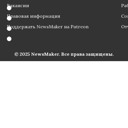
Вакансии
Ра
Правовая информация
Со
Поддержать NewsMaker на Patreon
От
© 2025 NewsMaker. Все права защищены.