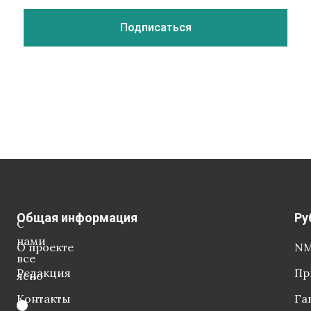
Общая информация
Ру
С
нами
О проекте
NM
все
Редакция
Пр
ясно
Контакты
Га