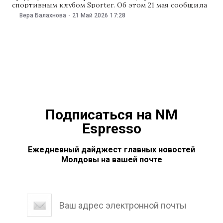
спортивным клубом Sporter. Об этом 21 мая сообщила
мэрия столицы, предупредив, что, в связи с
Вера Балахнова
-
21 Май 2026
17:28
организацией массовых мероприятий, некоторые
улицы в центре города перекроют. По информации
мэрии, 24 мая с 5:00 до 16:00 перекроют проспект
Штефана чел Маре от улицы Бэнулеску-Бодони
до Пушкина. Общественный
Подписаться на NM
Espresso
Ежедневный дайджест главных новостей
Молдовы на вашей почте