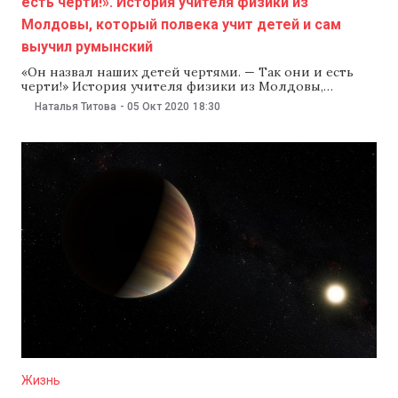
есть черти!». История учителя физики из
Молдовы, который полвека учит детей и сам
выучил румынский
«Он назвал наших детей чертями. — Так они и есть
черти!» История учителя физики из Молдовы,
который полвека учит детей и сам выучил румынский
Наталья Титова
-
05 Окт 2020
18:30
Анатолий Петрович Хоменко любит говорить о
школе и учениках, но больше всего он любит физику,
которая «везде и во всем». С помощью одного только
шарика он
Жизнь