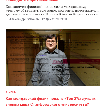
Как занятия физикой позволили молдавскому
ученому объездить всю Азию, получить престижную
должность и прожить 11 лет в Южной Корее, а также
стать самым цитируемым исследователем Молдовы и
Александр Нугманов
-
12 Дек 2023
09:00
три раза подряд войти в список «Топ 2%» лучших
ученых мира по версии Стэнфордского университета.
Об этом в интервью NM рассказал доктор хабилитат
Жизнь
Как молдавский физик попал в «Топ 2%» лучших
ученых мира Стэнфордского университета?