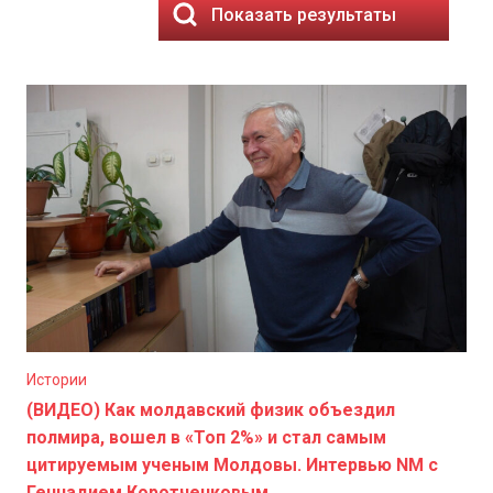
Показать результаты
Истории
(ВИДЕО) Как молдавский физик объездил
полмира, вошел в «Топ 2%» и стал самым
цитируемым ученым Молдовы. Интервью NM с
Геннадием Коротченковым