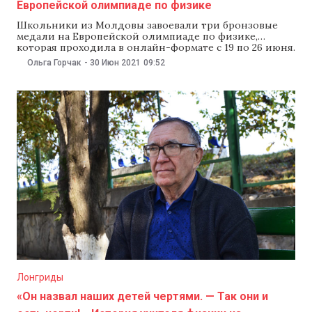
Европейской олимпиаде по физике
Школьники из Молдовы завоевали три бронзовые
медали на Европейской олимпиаде по физике,
которая проходила в онлайн-формате с 19 по 26 июня.
Еще два ученика получили почетные грамоты. Об
Ольга Горчак
-
30 Июн 2021
09:52
этом 30 июня сообщило министерство образования. В
частности, третьи места на олимпиаде заняли
ученики 11 класса филиала лицея Orizont в Дурлештах
Владимир
Лонгриды
«Он назвал наших детей чертями. — Так они и