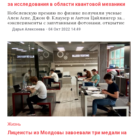
за исследования в области квантовой механики
Нобелевскую премию по физике получили ученые
Ален Аспе, Джон Ф. Клаузер и Антон Цайлингер за
«эксперименты с запутанными фотонами, открытие
нарушения неравенств Белла и новаторство в
Дарья Алексеева
-
04 Окт 2022
14:49
квантовой информатике». Об этом 4 октября сообщил
Нобелевский комитет. Как сообщили в комитете,
ученые смогли провести новаторские эксперименты с
использованием запутанных квантовых состояний,
когда
Жизнь
Лицеисты из Молдовы завоевали три медали на