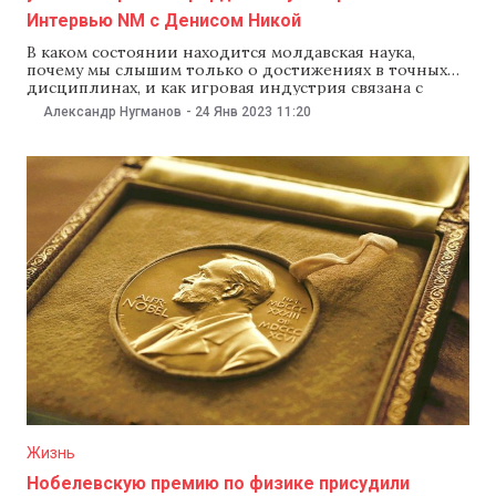
Интервью NM с Денисом Никой
В каком состоянии находится молдавская наука,
почему мы слышим только о достижениях в точных
дисциплинах, и как игровая индустрия связана с
работой физиков-теоретиков? Об этом в интервью
Александр Нугманов
-
24 Янв 2023
11:20
NM рассказал доктор хабилитат физических наук,
руководитель исследовательской группы
Молдавского государственного университета Денис
Ника, который является одним из четырех
молдавских ученых, включенных в
Жизнь
Нобелевскую премию по физике присудили