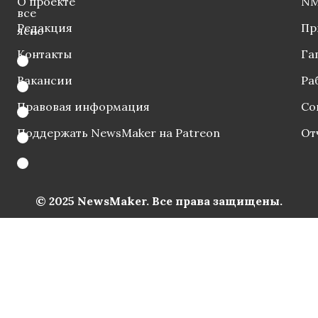
О проекте
NM
все
Редакция
Пр
ясно
Контакты
Га
Вакансии
Ра
Правовая информация
Со
Поддержать NewsMaker на Patreon
От
© 2025 NewsMaker. Все права защищены.