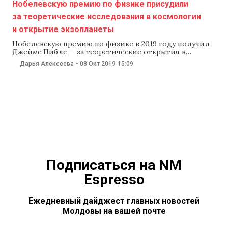
Нобелевскую премию по физике присудили
за теоретические исследования в космологии
и открытие экзопланеты
Нобелевскую премию по физике в 2019 году получил
Джеймс Пиблс — за теоретические открытия в
области физической космологии, а также Мишель
Дарья Алексеева
-
08 Окт 2019
15:09
Майор и Дидье Кело — за открытие экзопланеты,
вращающейся вокруг звезды солнечного типа. Об
этом 8 октября объявил Нобелевский комитет,
передает ВВС. Шведская королевская академия
назвала открытия ученых революционными
Подписаться на NM
Espresso
Ежедневный дайджест главных новостей
Молдовы на вашей почте