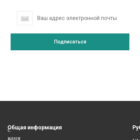
Общая информация
Ру
С
нами