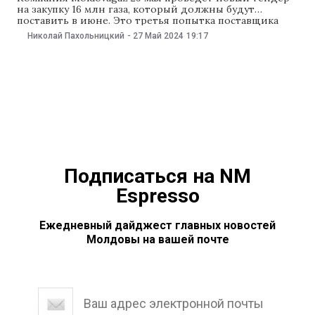
на закупку 16 млн газа, который должны будут
поставить в июне. Это третья попытка поставщика
закупить газ на июнь: первые две провалились. NM
Николай Пахольницкий
-
27 Май 2024
19:17
выяснял, что у нас будет с газом. Что с тендером?
Объявленный Moldovagaz тендер пройдет на
Румынской товарной бирже, представительство
которой
Подписаться на NM
Espresso
Ежедневный дайджест главных новостей
Молдовы на вашей почте