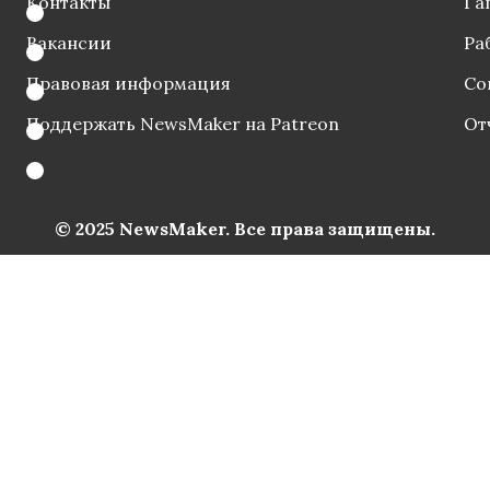
Контакты
Га
Вакансии
Ра
Правовая информация
Со
Поддержать NewsMaker на Patreon
От
© 2025 NewsMaker. Все права защищены.