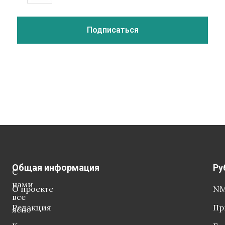
Общая информация
Ру
С
нами
О проекте
NM
все
Редакция
Пр
ясно