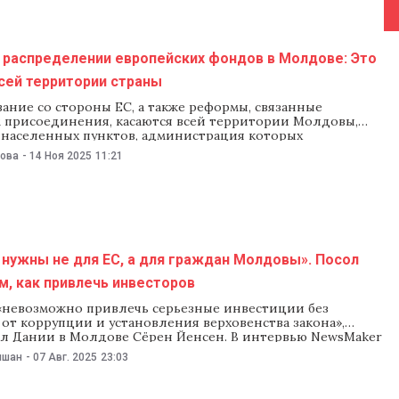
о распределении европейских фондов в Молдове: Это
сей территории страны
ание со стороны ЕС, а также реформы, связанные
м присоединения, касаются всей территории Молдовы,
о населенных пунктов, администрация которых
ет европейские ценности. Это заявила 13 ноября
нова
-
14 Ноя 2025
11:21
 Newsmaker посол Евросоюза в Молдове Ивона Пьорко.
 дипломат прокомментировала заявление президента
 о том, что госфонды, предназначенные для
турных проектов, должны получать все населенные
зависимо от политической
нужны не для ЕС, а для граждан Молдовы». Посол
м, как привлечь инвесторов
«невозможно привлечь серьезные инвестиции без
от коррупции и установления верховенства закона»,
ол Дании в Молдове Сёрен Йенсен. В интервью NewsMaker
казал, что реформы в Молдове должны быть направлены
ишан
-
07 Авг. 2025
23:03
о «на улучшение жизни граждан, а не на то, чтобы угодить
я на вопрос