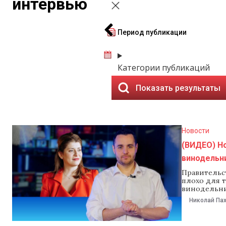
интервью
Период публикации
Категории публикаций
Показать результаты
Новости
(ВИДЕО) H
винодельни
Правительс
плохо для т
винодельни
выпуске под
Николай Па
эфира — гла
Кристина Ф