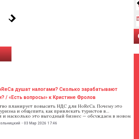
oReCa душат налогами? Сколько зарабатывают
? / «Есть вопросы» к Кристине Фролов
тво планирует повысить НДС для HoReCa. Почему это
уризма и общепита, как привлекать туристов в
 и насколько это выгодный бизнес — обсуждаем в новом
каста «Есть вопросы» с Николаем Пахольницким. Гость
хольницкий
-
03 Мар 2026
17:46
ва фонда Константина Мими и экс-глава Mimi Castel
ролов. «Есть вопросы» —