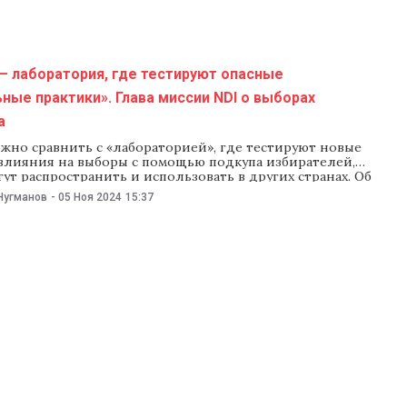
— лаборатория, где тестируют опасные
ные практики». Глава миссии NDI о выборах
а
жно сравнить с «лабораторией», где тестируют новые
влияния на выборы с помощью подкупа избирателей,
ут распространить и использовать в других странах. Об
азал в интервью NM глава наблюдательной миссии
Нугманов
-
05 Ноя 2024
15:37
го демократического института (NDI) Пекка Хаависто. Он
 в ходе миссии наблюдения за президентскими выборами в