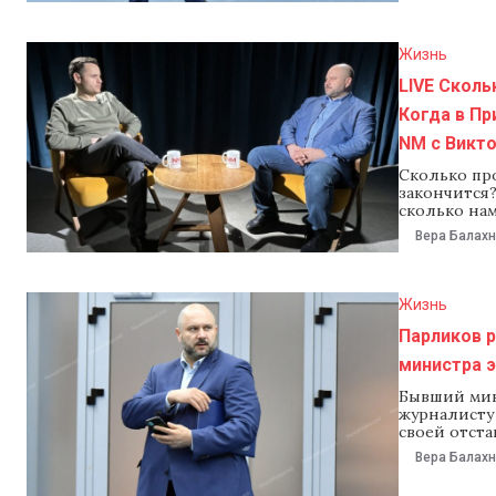
Жизнь
LIVE Сколь
Когда в Пр
NM с Викт
Сколько пр
закончится?
сколько нам
энергокризи
Вера Балах
энергетиче
Николай Па
Жизнь
Парликов р
министра э
Бывший мин
журналисту 
своей отста
министр До
Вера Балах
подать в от
которой гл