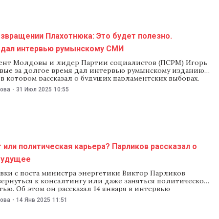
ов, и почему в
звращении Плахотнюка: Это будет полезно.
 дал интервью румынскому СМИ
ент Молдовы и лидер Партии социалистов (ПСРМ) Игорь
вые за долгое время дал интервью румынскому изданию
 в котором рассказал о будущих парламентских выборах,
с российскими властями, высказался по поводу запрета
нова
-
31 Июл 2025
10:55
Румынию мэру Кишинева Иону Чебану, а также
вал возвращение в Молдову беглого олигарха Владимира
 или политическая карьера? Парликов рассказал о
 будущее
авки с поста министра энергетики Виктор Парликов
вернуться к консалтингу или даже заняться политической
ью. Об этом он рассказал 14 января в интервью
енту NM Николаю Пахольницкому. При этом экс-министр
нова
-
14 Янв 2025
11:51
, что пока не принял окончательное решение по поводу
ьеры. Парликов рассказал, что за месяц, прошедший со