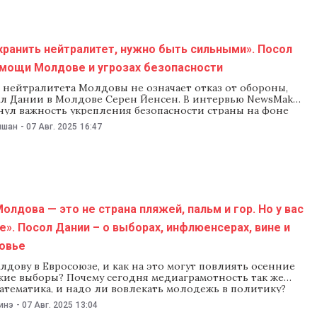
ранить нейтралитет, нужно быть сильными». Посол
омощи Молдове и угрозах безопасности
 нейтралитета Молдовы не означает отказ от обороны,
ол Дании в Молдове Серен Йенсен. В интервью NewsMaker
нул важность укрепления безопасности страны на фоне
роз. Комментируя новость о том, что с ноября в Кишиневе
ишан
-
07 Авг. 2025
16:47
тать датский военный атташе, Йенсен подчеркнул, что
обоюдное желание —
олдова — это не страна пляжей, пальм и гор. Но у вас
е». Посол Дании – о выборах, инфлюенсерах, вине и
овье
дову в Евросоюзе, и как на это могут повлиять осенние
кие выборы? Почему сегодня медиаграмотность так же
математика, и надо ли вовлекать молодежь в политику?
 доверие к армии, и что означает настоящий
инэ
-
07 Авг. 2025
13:04
? Как и зачем приглашать в Молдову датских