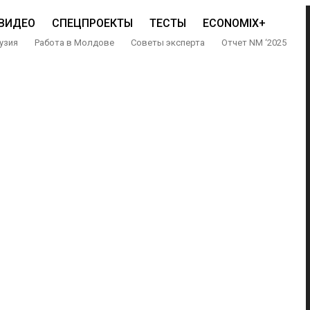
ВИДЕО
СПЕЦПРОЕКТЫ
ТЕСТЫ
ECONOMIX+
узия
Работа в Молдове
Советы эксперта
Отчет NM ‘2025