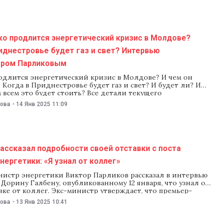
ко продлится энергетический кризис в Молдове?
иднестровье будет газ и свет? Интервью
ором Парликовым
одлится энергетический кризис в Молдове? И чем он
 Когда в Приднестровье будет газ и свет? И будет ли? И
 всем это будет стоить? Все детали текущего
са: поставка газа, цены на электроэнергию,
нова
-
14 Янв 2025
11:09
ское будущее Молдовы и региона — корреспондент NM
хольницкий обсуждает в прямом эфире
ассказал подробности своей отставки с поста
нергетики: «Я узнал от коллег»
истр энергетики Виктор Парликов рассказал в интервью
Дорину Галбену, опубликованному 12 января, что узнал о
вке от коллег. Экс-министр утверждает, что премьер-
рин Речан написал ему сообщение с предложением
нова
-
13 Янв 2025
10:41
ставку за пять минут до пресс-конференции 5 декабря, на
ава кабмина потребовал лишить должностей не