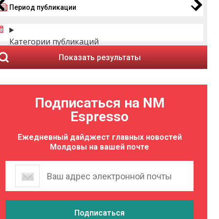
Период публикации
Категории публикаций
Показать результаты
Подписаться на NM
Espresso
Ежедневный дайджест главных новостей
Молдовы на вашей почте