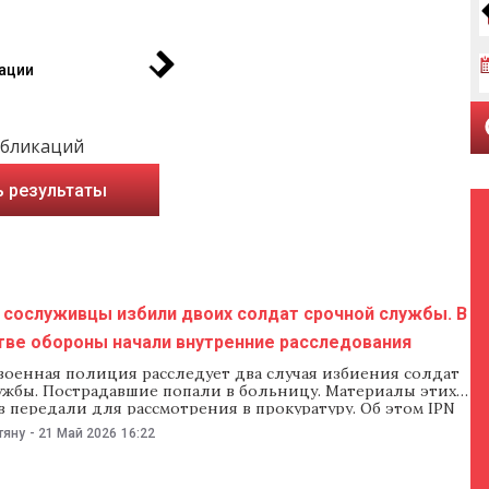
ации
убликаций
ь результаты
 сослуживцы избили двоих солдат срочной службы. В
тве обороны начали внутренние расследования
военная полиция расследует два случая избиения солдат
ужбы. Пострадавшие попали в больницу. Материалы этих
 передали для рассмотрения в прокуратуру. Об этом IPN
бщили представители министерства обороны. По данным
тяну
-
21 Май 2026
16:22
инциденты произошли 15 и 19 мая. В обоих случаях начали
 расследование, чтобы выяснить обстоятельства