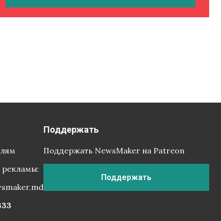
Поддержать
елям
Поддержать NewsMaker на Patreon
 рекламы:
Поддержать
wsmaker.md
333