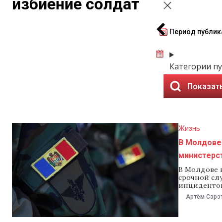
избиение солдат
Период публик
Категории п
Показат
Жизнь
В Молдове
министерс
В Молдове 
срочной сл
инцидентов
21 мая соо
Артём Сэрэ
ведомства, 
внутреннее