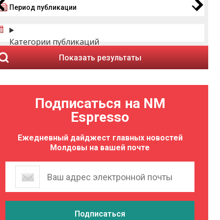
Период публикации
Категории публикаций
Показать результаты
Подписаться на NM
Espresso
Ежедневный дайджест главных новостей
Молдовы на вашей почте