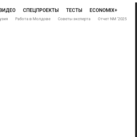
ВИДЕО
СПЕЦПРОЕКТЫ
ТЕСТЫ
ECONOMIX+
узия
Работа в Молдове
Советы эксперта
Отчет NM ‘2025