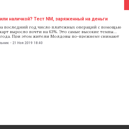
или наличкой? Тест NM, заряженный на деньги
за последний год число платежных операций с помощью
карт выросло почти на 63%. Это самые высокие темпы
15 года. При этом жители Молдовы по-прежнему снимают
ки в банкоматах: с июля по сентябрь они сняли 13 млрд
льник
-
21 Ноя 2019
18:40
то число любителей «похрустеть банкнотами» не