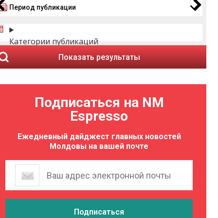
Период публикации
Категории публикаций
Показать результаты
Подписаться на NM
Espresso
Ежедневный дайджест главных новостей
Молдовы на вашей почте