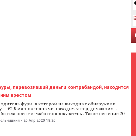
фуры, перевозивший деньги контрабандой, находится
ним арестом
водитель фуры, в которой на выходных обнаружили
у — €1,5 млн наличными, находится под домашним
общила пресс-служба генпрокуратуры. Такое решение 20
ял суд сектора Чеканы. В прокуратуре рассказали, что 18
хольницкий
-
20 Апр 2020
18:20
аможенном пункте в Леушенах при въезде в страну в
 Mercedes Actros обнаружили €1,5