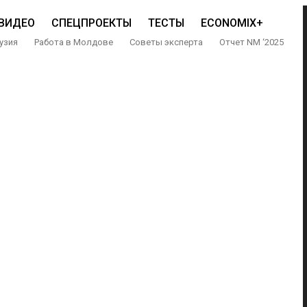
ВИДЕО
СПЕЦПРОЕКТЫ
ТЕСТЫ
ECONOMIX+
узия
Работа в Молдове
Советы эксперта
Отчет NM ‘2025