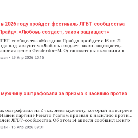
е события. Отвечая на
 в 2026 году пройдет фестиваль ЛГБТ-сообщества
Прайд»: «Любовь создает, закон защищает»
ГБТ-сообщества «Молдова Прайд» пройдет с 16 по 21
ода под лозунгом «Любовь создает, закон защищает»,
 апреля центр Genderdoc-M. Организаторы включили в
мероприятия о видимости, поддержке и равных правах и
ишан
-
29 Апр 2026
20:15
то фестиваль «направлен на продвижение уважения,
 защиты прав всех людей независимо от
 мужчину оштрафовали за призыв к насилию против
ах оштрафовал на 2 тыс. леев мужчину, который на встрече
«Нашей партии» Ренато Усатым призвал к насилию против
елей ЛГБТ-сообщества. Об этом 14 апреля сообщил центр
в ЛГБТ-сообщества Genderdoc-M. Инцидент произошел во
ишан
-
15 Апр 2026
09:31
выборной встречи и попал на видео, опубликованное 4
25 года в