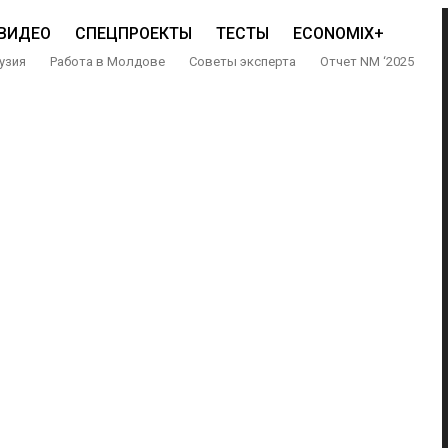
ВИДЕО
СПЕЦПРОЕКТЫ
ТЕСТЫ
ECONOMIX+
узия
Работа в Молдове
Советы эксперта
Отчет NM ‘2025