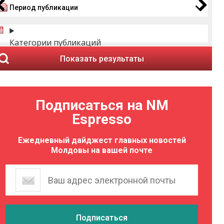
Период публикации
Категории публикаций
Показать результаты
Подписаться на NM
Espresso
Ежедневный дайджест главных новостей
Молдовы на вашей почте