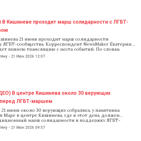
ло границ для создания
) В Кишиневе проходит марш солидарности с ЛГБТ-
вом
ишинева 21 июня проходит марш солидарности
у ЛГБТ-сообщества. Корреспондент NewsMaker Екатерина
дет прямую трансляцию с места событий. По словам
ов, участники акции вышли на улицы, чтобы заявить о
тяну
-
21 Июн 2026
12:07
-сообществ на безопасность, юридическое признание и
жизнь в Молдове. Участники марша собрались на
и улиц Букурешть и Измаил. Cтоличная
ДЕО) В центре Кишинева около 30 верующих
 перед ЛГБТ-маршем
 21 июня около 30 верующих собрались у памятника
л Маре в центре Кишинева, где в этот день должен
диционный марш солидарности в поддержку ЛГБТ-
. Участники мероприятия пришли с плакатами, на
тяну
-
21 Июн 2026
09:57
и лозунги: «Существует освобождение от греха
изма» и «Брак и семья — институты, созданные Богом».