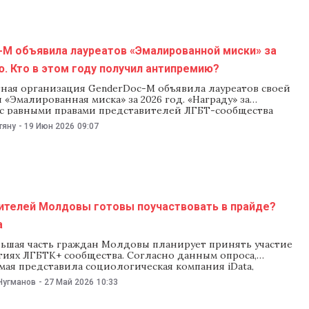
-M объявила лауреатов «Эмалированной миски» за
. Кто в этом году получил антипремию?
ная организация GenderDoc-M объявила лауреатов своей
«Эмалированная миска» за 2026 год. «Награду» за
 с равными правами представителей ЛГБТ-сообщества
шему депутат от PAS Олесе Стамате, политику Тудору
тяну
-
19 Июн 2026
09:07
му и музыкальному исполнителю Патрику Хангану.
е выбрала своих «победителей». В их числе оказались
 Игорь Додон и мэр
ителей Молдовы готовы поучаствовать в прайде?
a
ьшая часть граждан Молдовы планирует принять участие
тиях ЛГБТК+ сообщества. Согласно данным опроса,
мая представила социологическая компания iData,
обытиям Moldova Pride, намеченным на 16-21 июня,
Нугманов
-
27 Май 2026
10:33
,2% респондентов. На фоне этого показателя абсолютными
реди праздничных дат в стране остаются традиционные