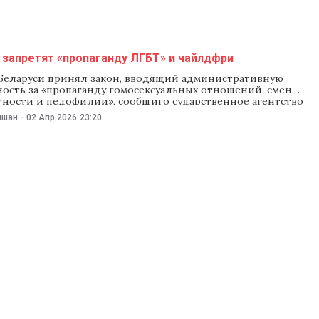
 запретят «пропаганду ЛГБТ» и чайлдфри
Беларуси принял закон, вводящий административную
ность за «пропаганду гомосексуальных отношений, смены
етности и педофилии», сообщиго сударственное агентство
одекс об административных правонарушениях (КоАП)
ишан
-
02 Апр 2026
23:20
ую статью 19.16, пишет издание «Зеркало». Закон
ивает штрафы за «распространение в любой форме
 с целью формирования у граждан представлений о
льности