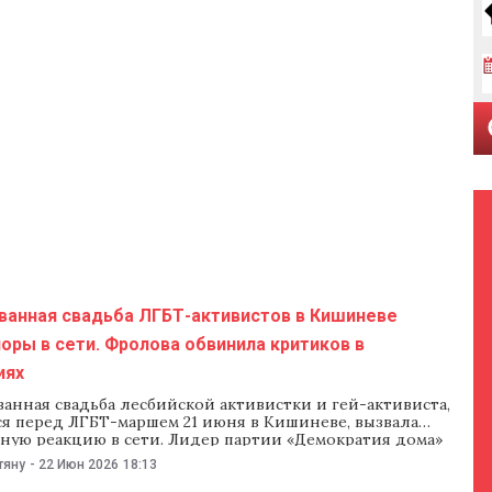
ванная свадьба ЛГБТ-активистов в Кишиневе
оры в сети. Фролова обвинила критиков в
иях
анная свадьба лесбийской активистки и гей-активиста,
ся перед ЛГБТ-маршем 21 июня в Кишиневе, вызвала
ную реакцию в сети. Лидер партии «Демократия дома»
юк сказал, что спустя 35 лет независимости в Молдове уже
тяну
-
22 Июн 2026
18:13
ловия для однополых браков, а юрист Теодор Кырнац