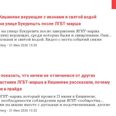
изошедшее нарушением Конституции. Административный
ентра защиты
 Кишиневе верующие с иконами и святой водой
 на улице Букурешть после ЛГБТ-марша
 на улице Букурешть после завершения ЛГБТ-марша
руппу верующих, среди которых были и священники. Они
конами и святой водой. Видео с места событий сняли
NewsMaker. На кадрах видно около 15 человек.
тяну
-
21 Июн 2026
15:50
 засняли в момент, когда он окроплял улицу святой
Напомним, что в
показать, что ничем не отличаемся от других
частники ЛГБТ-марша в Кишиневе рассказали, почему
и в прайде
ЛГБТ-марша, который прошел 21 июня в Кишиневе,
 необходимости соблюдения прав ЛГБТ-сообщества.
и на акцию вместе с друзьями и родственниками, другие
праве на семью, равенство перед законом и принятии со
тяну
-
21 Июн 2026
15:25
ества. «Я хочу, чтобы люди уважали права всех. Чтобы не