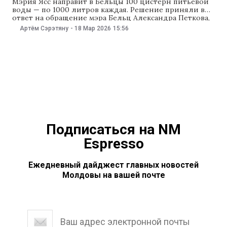
Мэрия Ясс направит в Бельцы 100 цистерн питьевой
воды — по 1000 литров каждая. Решение приняли в
ответ на обращение мэра Бельц Александра Петкова,
сообщили NewsMaker в администрации Ясс.
Артём Сэрэтяну
-
18 Мар 2026
15:56
Цистерны доставят в Молдову, где их заполнят водой
из сети ApaVital в населенном пункте Мэкэрешты.
«Параллельно мэр Ясс Михай Кирика призвал
Подписаться на NM
Espresso
Ежедневный дайджест главных новостей
Молдовы на вашей почте