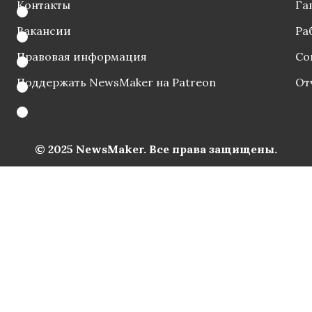
Контакты
Га
Вакансии
Ра
Правовая информация
Со
Поддержать NewsMaker на Patreon
От
© 2025 NewsMaker. Все права защищены.