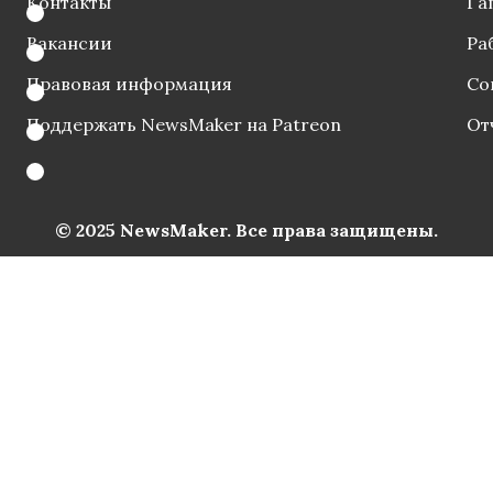
Контакты
Га
Вакансии
Ра
Правовая информация
Со
Поддержать NewsMaker на Patreon
От
© 2025 NewsMaker. Все права защищены.