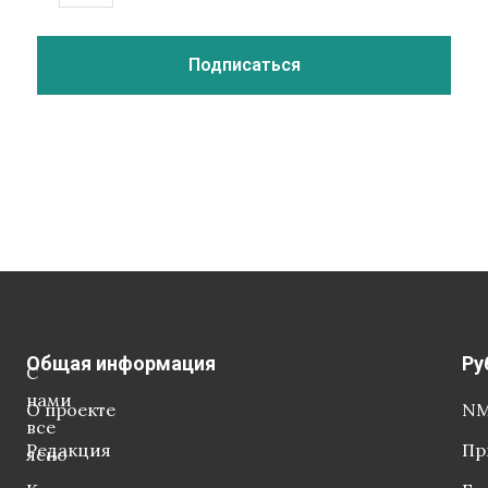
Общая информация
Ру
С
нами
О проекте
NM
все
Редакция
Пр
ясно