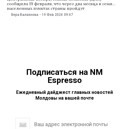
сообщила 19 февраля, что через два месяца в семи
населенных пунктах страны пройдут
дополнительные выборы в местные органы власти.
Вера Балахнова
-
19 Фев 2024
09:47
Речь о Кайраклии Тараклийского района, селах
Кеселия Русэ и Котовское в Гагаузии, коммуне
Тырново Дондюшанского района, городе Буковэц
Страшенского района, селе Сагайдак Чимишлийского
района и коммуне Хэнэсений
Подписаться на NM
Espresso
Ежедневный дайджест главных новостей
Молдовы на вашей почте