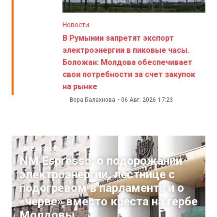
Новости
В Румынии запретят экспорт
электроэнергии в пиковые часы.
Боложан: Молдова обеспечивает
свои потребности за счет закупок
на рынке
Вера Балахнова
-
06 Авг. 2026
17:23
NM Espresso
NM Espresso: о подорожании
электроэнергии, лестнице с
подогревом в парламенте и о
«черве» вместо креста на гербе
Молдовы