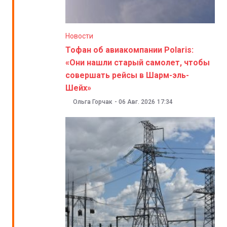
Новости
Тофан об авиакомпании Polaris:
«Они нашли старый самолет, чтобы
совершать рейсы в Шарм-эль-
Шейх»
Ольга Горчак
-
06 Авг. 2026
17:34