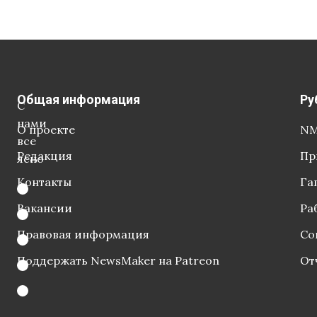
Общая информация
Ру
С
нами
О проекте
NM
все
Редакция
Пр
ясно
Контакты
Га
Вакансии
Ра
Правовая информация
Со
Поддержать NewsMaker на Patreon
От