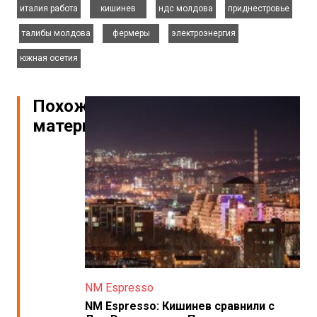
италия работа
кишинев
ндс молдова
приднестровье
,
,
,
,
талибы молдова
фермеры
электроэнергия
южная осетия
Похожие
материалы
NM Espresso
NM Espresso: Кишинев сравнили с