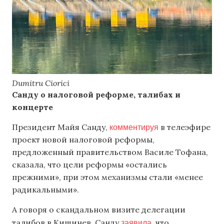
Dumitru Ciorici
Санду о налоговой реформе, талибах и
концерте
комментируя
Президент Майя Санду,
в телеэфире
проект новой налоговой реформы,
предложенный правительством Василе Тофана,
сказала, что цели реформы «остались
прежними», при этом механизмы стали «менее
радикальными».
А говоря о скандальном визите делегации
заявила
талибов в Кишинев, Санду
, что