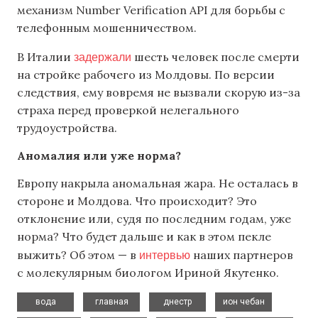
механизм Number Verification API для борьбы с
телефонным мошенничеством.
задержали
В Италии
шесть человек после смерти
на стройке рабочего из Молдовы. По версии
следствия, ему вовремя не вызвали скорую из-за
страха перед проверкой нелегального
трудоустройства.
Аномалия или уже норма?
Европу накрыла аномальная жара. Не осталась в
стороне и Молдова. Что происходит? Это
отклонение или, судя по последним годам, уже
норма? Что будет дальше и как в этом пекле
интервью
выжить? Об этом — в
наших партнеров
с молекулярным биологом Ириной Якутенко.
,
,
,
,
вода
главная
днестр
ион чебан
,
,
,