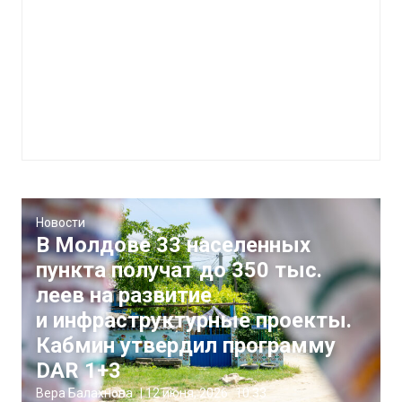
Новости
В Молдове 33 населенных
пункта получат до 350 тыс.
леев на развитие
и инфраструктурные проекты.
Кабмин утвердил программу
DAR 1+3
Вера Балахнова
|
12 июня, 2026
10:33