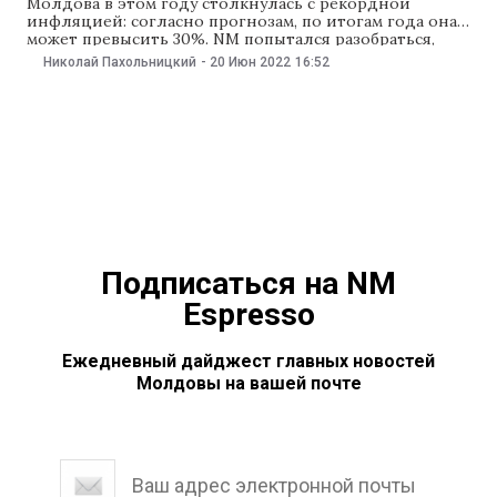
Молдова в этом году столкнулась с рекордной
инфляцией: согласно прогнозам, по итогам года она
может превысить 30%. NM попытался разобраться,
насколько снизилась покупательная способность
Николай Пахольницкий
-
20 Июн 2022
16:52
населения из-за такого роста цен, и насколько мы
обеднели. Данные статистики В первом квартале
этого года средняя зарплата в Молдове составила
9560,8 леев, это на 1,1
Подписаться на NM
Espresso
Ежедневный дайджест главных новостей
Молдовы на вашей почте