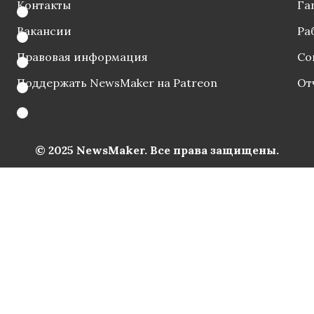
Контакты
Га
Вакансии
Ра
Правовая информация
Со
Поддержать NewsMaker на Patreon
От
© 2025 NewsMaker. Все права защищены.