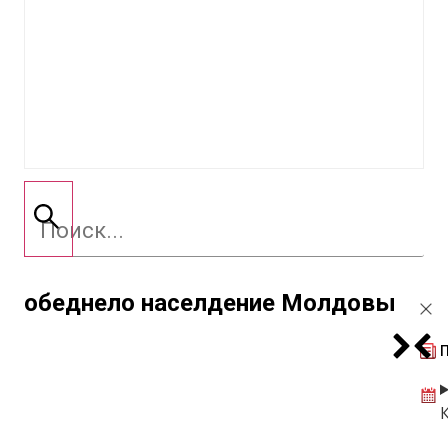
обеднело населдение Молдовы