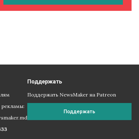
Поддержать
елям
Поддержать NewsMaker на Patreon
 рекламы:
Поддержать
wsmaker.md
333