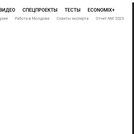
ВИДЕО
СПЕЦПРОЕКТЫ
ТЕСТЫ
ECONOMIX+
узия
Работа в Молдове
Советы эксперта
Отчет NM ‘2025