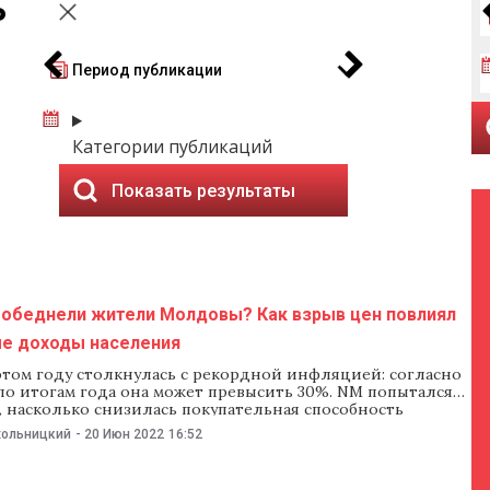
ь
Период публикации
Категории публикаций
Показать результаты
 обеднели жители Молдовы? Как взрыв цен повлиял
ые доходы населения
этом году столкнулась с рекордной инфляцией: согласно
по итогам года она может превысить 30%. NM попытался
, насколько снизилась покупательная способность
з-за такого роста цен, и насколько мы обеднели. Данные
хольницкий
-
20 Июн 2022
16:52
В первом квартале этого года средняя зарплата в Молдове
60,8 леев, это на 1,1