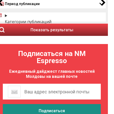
Период публикации
Категории публикаций
Показать результаты
Подписаться на NM
Espresso
Ежедневный дайджест главных новостей
Молдовы на вашей почте