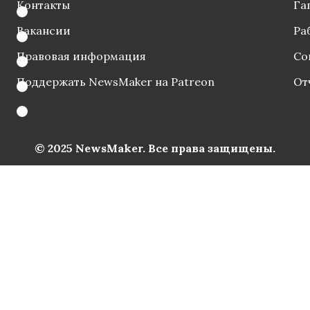
Контакты
Га
Вакансии
Ра
Правовая информация
Со
Поддержать NewsMaker на Patreon
От
© 2025 NewsMaker. Все права защищены.