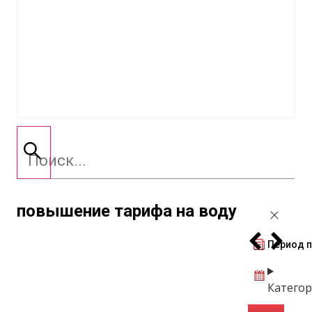
повышение тарифа на воду
Период 
Катего