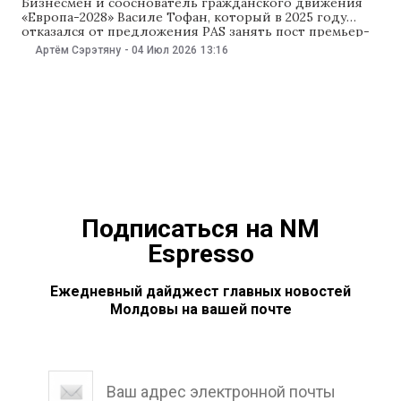
Бизнесмен и сооснователь гражданского движения
«Европа-2028» Василе Тофан, который в 2025 году
отказался от предложения PAS занять пост премьер-
министра, перечислил 12 мер, которые, по его
Артём Сэрэтяну
-
04 Июл 2026
13:16
мнению, необходимы Молдове. Среди них —
налоговая реформа, справедливая система оплаты
труда в государственном секторе, пересмотр
Трудового кодекса, мораторий на проверки бизнеса и
повышение тарифа
Подписаться на NM
Espresso
Ежедневный дайджест главных новостей
Молдовы на вашей почте