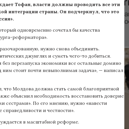
рждает Тофан, власти должны проводить все эти
ой интеграции страны. Он подчеркнул, что это
сия».
который одновременно сочетал бы качества
рурга-реформатора».
 разочарованную, нужно снова объединить.
тических джунглях и суметь чего-то добиться.
и без перезапуска экономики все остальные домино
ед ним стоит почти невыполнимая задача», — написал
, что Молдова должна стать самой благоприятной
акже объяснил необходимость восстановить доверие
и сестрами». По его мнению, нужно «навести
е справедливости и честности».
 нуждается в масштабной реформе.