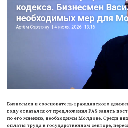
кодекса. Бизнесмен Вас
необходимых мер для М
Артём Сэрэтяну
|
4 июля, 2026
13:16
Бизнесмен и сооснователь гражданского движен
году отказался от предложения PAS занять пост
по его мнению, необходимы Молдове. Среди них
оплаты труда в государственном секторе, пере