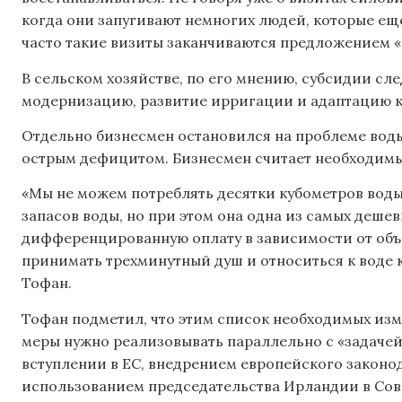
когда они запугивают немногих людей, которые ещ
часто такие визиты заканчиваются предложением «
В сельском хозяйстве, по его мнению, субсидии сл
модернизацию, развитие ирригации и адаптацию к
Отдельно бизнесмен остановился на проблеме воды,
острым дефицитом. Бизнесмен считает необходимы
«Мы не можем потреблять десятки кубометров воды п
запасов воды, но при этом она одна из самых деше
дифференцированную оплату в зависимости от объ
принимать трехминутный душ и относиться к воде ка
Тофан.
Тофан подметил, что этим список необходимых изм
меры нужно реализовывать параллельно с «задачей
вступлении в ЕС, внедрением европейского закон
использованием председательства Ирландии в Сове