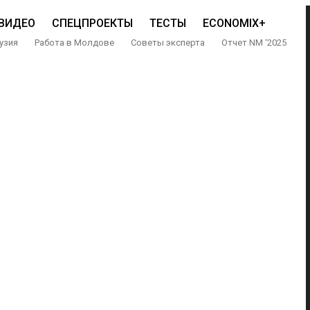
ВИДЕО
СПЕЦПРОЕКТЫ
ТЕСТЫ
ECONOMIX+
узия
Работа в Молдове
Советы эксперта
Отчет NM ‘2025