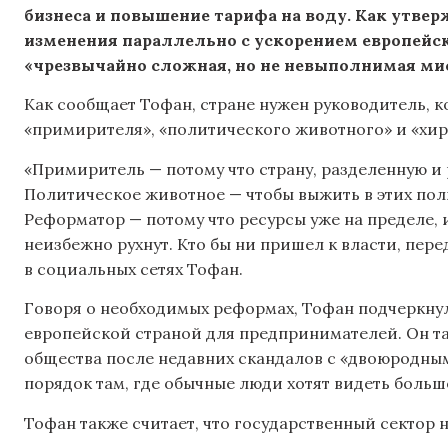
бизнеса и повышение тарифа на воду. Как утве
изменения параллельно с ускорением европейск
«чрезвычайно сложная, но не невыполнимая мис
Как сообщает Тофан, стране нужен руководитель, 
«примирителя», «политического животного» и «хи
«Примиритель — потому что страну, разделенную и
Политическое животное — чтобы выжить в этих поли
Реформатор — потому что ресурсы уже на пределе, 
неизбежно рухнут. Кто бы ни пришел к власти, пер
в социальных сетях Тофан.
Говоря о необходимых реформах, Тофан подчеркнул
европейской страной для предпринимателей. Он т
общества после недавних скандалов с «двоюродным
порядок там, где обычные люди хотят видеть больш
Тофан также считает, что государственный сектор