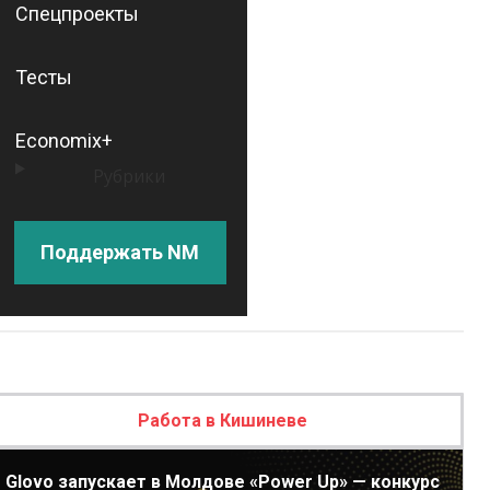
Спецпроекты
Тесты
Economix+
Рубрики
Поддержать NM
Работа в Кишиневе
Glovo запускает в Молдове «Power Up» — конкурс