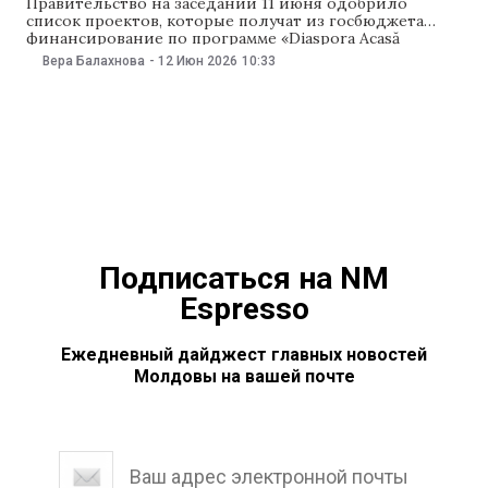
Правительство на заседании 11 июня одобрило
список проектов, которые получат из госбюджета
финансирование по программе «Diaspora Acasă
Reușește DAR 1+3» на 2026 год. Согласно решению
Вера Балахнова
-
12 Июн 2026
10:33
кабмина, в этом году 33 населенных пункта получат до
350 тыс. леев на модернизацию и ремонт местной
инфраструктуры — дорог, водопровода, уличного
освещения, закупку оборудования
Подписаться на NM
Espresso
Ежедневный дайджест главных новостей
Молдовы на вашей почте