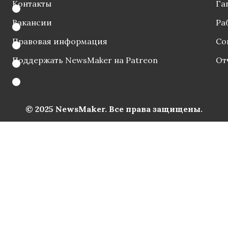
Контакты
Га
Вакансии
Ра
Правовая информация
Со
Поддержать NewsMaker на Patreon
От
© 2025 NewsMaker. Все права защищены.