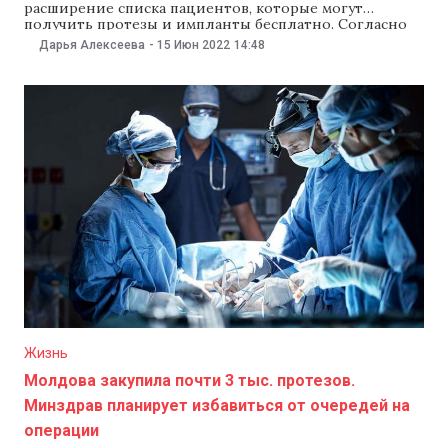
расширение списка пациентов, которые могут
получить протезы и импланты бесплатно. Согласно
решению кабмина, те, кому удалили
Дарья Алексеева
-
15 Июн 2022
14:48
доброкачественную опухоль, смогут рассчитывать на
бесплатную операцию и реабилитацию. Как отметили
в правительстве, нововведение позволит поддержать
пациентов с доброкачественными опухолями на
средства фонда обязательного медицинского
страхования. Согласно одобренному
Жизнь
Молдова закупила почти 3 тыс. протезов.
Минздрав планирует избавиться от очередей на
операции