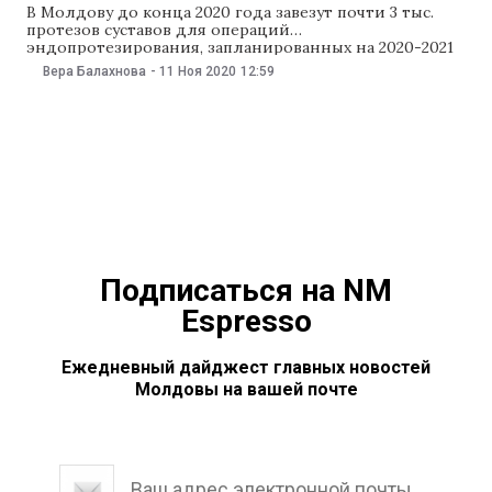
В Молдову до конца 2020 года завезут почти 3 тыс.
протезов суставов для операций
эндопротезирования, запланированных на 2020-2021
годы. Об этом 11 ноября сообщили в министерстве
Вера Балахнова
-
11 Ноя 2020
12:59
здравоохранения, труда и соцзащиты. В минздраве
подчеркнули, что закупили 1060 протезов коленного
сустава и 1794 протезов тазобедренных суставов. В
первую очередь на операции смогут
Подписаться на NM
Espresso
Ежедневный дайджест главных новостей
Молдовы на вашей почте