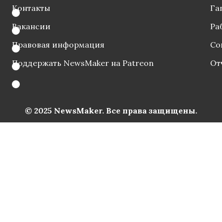
Контакты
Га
Вакансии
Ра
Правовая информация
Со
Поддержать NewsMaker на Patreon
От
© 2025 NewsMaker. Все права защищены.