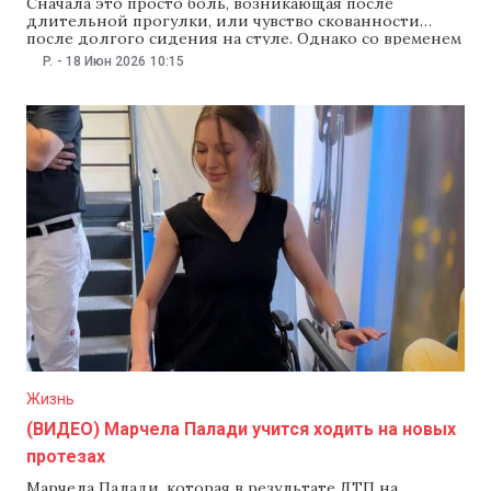
Сначала это просто боль, возникающая после
длительной прогулки, или чувство скованности
после долгого сидения на стуле. Однако со временем
ходить становится все труднее, не говоря уже о
P.
-
18 Июн 2026
10:15
подъеме по лестнице, и человек отказывается от
привычной активности. Ежедневная жизнь людей,
страдающих от остеоартроза, ограничена из-за этой
боли. Когда консервативные методы лечения
Жизнь
(ВИДЕО) Марчела Палади учится ходить на новых
протезах
Марчела Палади, которая в результате ДТП на