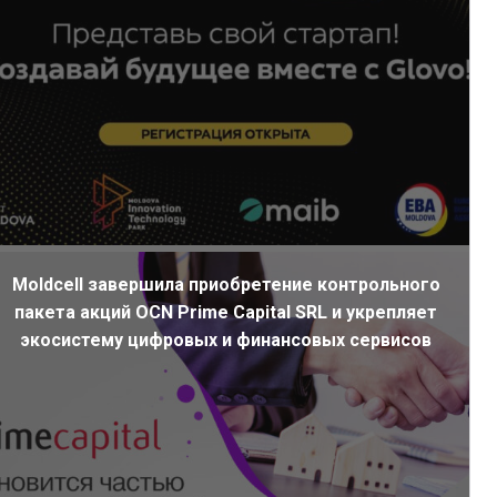
Moldcell завершила приобретение контрольного
пакета акций OCN Prime Capital SRL и укрепляет
экосистему цифровых и финансовых сервисов