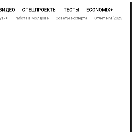
ВИДЕО
СПЕЦПРОЕКТЫ
ТЕСТЫ
ECONOMIX+
узия
Работа в Молдове
Советы эксперта
Отчет NM ‘2025