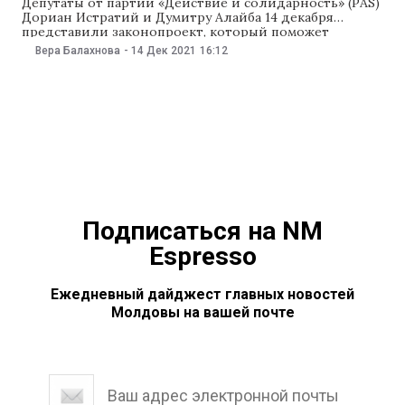
Депутаты от партии «Действие и солидарность» (PAS)
Дориан Истратий и Думитру Алайба 14 декабря
представили законопроект, который поможет
справиться со злоупотреблениями на рынке
Вера Балахнова
-
14 Дек 2021
16:12
кредитования, и защитить клиентов
микрокредитных организаций. Как рассказал
Истратий, в планах фракции PAS обязать компании
предоставлять потребителям честную информацию о
кредитах и ввести минимальные стандарты оценки
кредитоспособности.
Подписаться на NM
Espresso
Ежедневный дайджест главных новостей
Молдовы на вашей почте