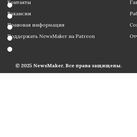
Контакты
Га
Вакансии
Ра
Правовая информация
Со
Поддержать NewsMaker на Patreon
От
© 2025 NewsMaker. Все права защищены.