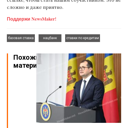
ссылке, чтобы стать нашим соучастником. Это не
сложно и даже приятно.
Поддержи NewsMaker!
,
,
базовая ставка
нацбанк
ставки по кредитам
Похожие
материалы