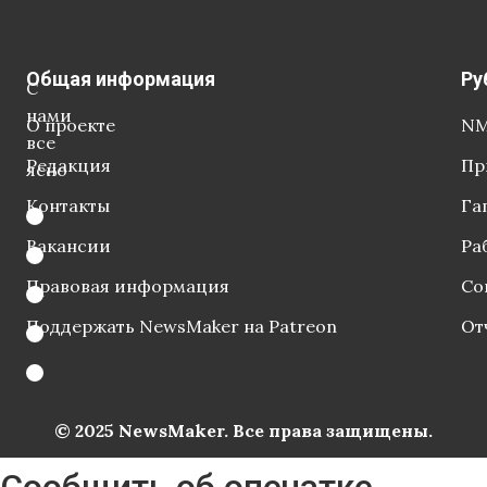
Общая информация
Ру
С
нами
О проекте
NM
все
Редакция
Пр
ясно
Контакты
Га
Вакансии
Ра
Правовая информация
Со
Поддержать NewsMaker на Patreon
От
© 2025 NewsMaker. Все права защищены.
Сообщить об опечатке