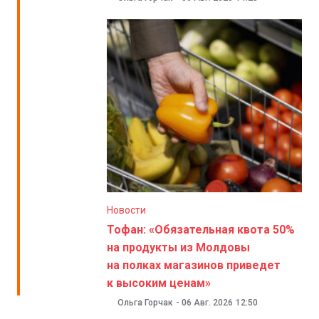
Новости
Тофан: «Обязательная квота 50%
на продукты из Молдовы
на полках магазинов приведет
к высоким ценам»
Ольга Горчак
-
06 Авг. 2026
12:50