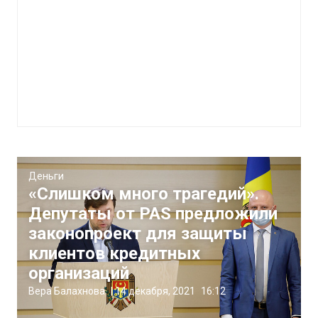
Деньги
«Слишком много трагедий».
Депутаты от PAS предложили
законопроект для защиты
клиентов кредитных
организаций
Вера Балахнова
|
14 декабря, 2021
16:12