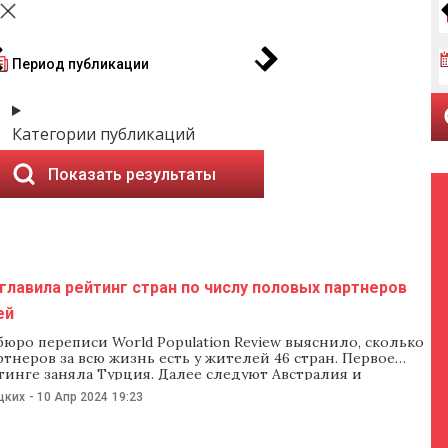
Период публикации
Категории публикаций
Показать результаты
главила рейтинг стран по числу половых партнеров
ей
юро переписи World Population Review выяснило, сколько
тнеров за всю жизнь есть у жителей 46 стран. Первое
тинге заняла Турция. Далее следуют Австралия и
Согласно исследованию, у жителей Турции за всю жизнь в
цких
-
10 Апр 2024
19:23
ает 14,5 сексуальных партнеров. В топ-3 также вошли
и Исландия: