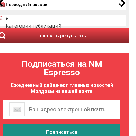
Период публикации
Категории публикаций
Показать результаты
Подписаться на NM
Espresso
Ежедневный дайджест главных новостей
Молдовы на вашей почте