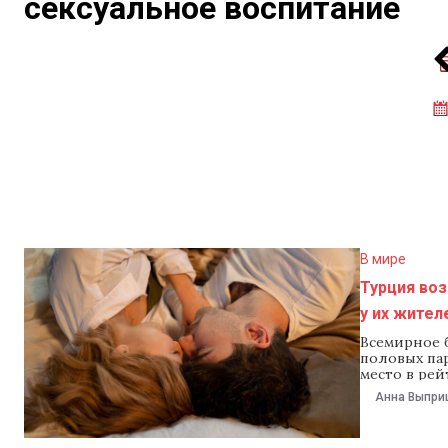
сексуальное воспитание
В мире
Турция воз
у их жител
Всемирное б
половых пар
место в рей
Исландия. 
Анна Выпри
среднем быв
Австралия 