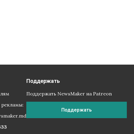
Поддержать
елям
Поддержать NewsMaker на Patreon
 рекламы:
Поддержать
wsmaker.md
333