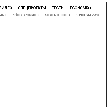
ВИДЕО
СПЕЦПРОЕКТЫ
ТЕСТЫ
ECONOMIX+
узия
Работа в Молдове
Советы эксперта
Отчет NM ‘2025