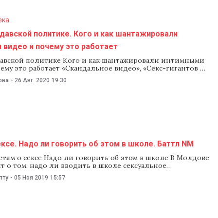
ека
давской политике. Кого и как шантажировали
 видео и почему это работает
давской политике Кого и как шантажировали интимными
ему это работает «Скандальное видео», «Секс-гигантов не
мэрию», «Его отсняли в оргии». С подобными заголовками
ова
-
26 Авг. 2020
19:30
их СМИ уже не раз публиковали интимные видео с
олитиков и общественных деятелей. За последние годы
с-тейпами стал вполне
ксе. Надо ли говорить об этом в школе. Баттл NM
тям о сексе Надо ли говорить об этом в школе В Молдове
т о том, надо ли вводить в школе сексуальное
 Одни считают, что это хороший способ борьбы с
пту
-
05 Ноя 2019
15:57
ыми беременностями и педофилией, другие утверждают,
е такого предмета будет только растлевать детей и
моральные