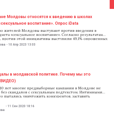
ане Молдовы относятся к введению в школах
сексуальное воспитание». Опрос iData
о жителей Молдовы выступают против введения в
мета «сексуальное воспитание». Согласно результатам
ta, против этой инициативы выступили 49,1% опрошенных
,4% ее поддержали. При этом за секспросвещение в
нова
-
10 Апр 2023
13:03
едениях чаще высказывались жители городов (44,5%), а в
естности инициативу поддержали только 40,9%. Также,
зультатам опроса,
далы в молдавской политике. Почему мы это
(ВИДЕО)
10 лет многие предвыборные кампании в Молдове не
 без скандалов с сексуальным подтекстом. Интимными
ео пытались уничтожить конкурентов, заставить
правозащитников и даже решить международные
 В канун очередной предвыборной кампании NM решил
-
11 Сен 2020
18:16
: почему эти инструменты до сих пор работают, как снятые
ова
мерой видео