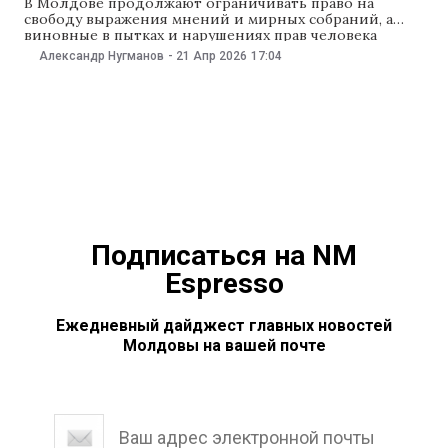
В Молдове продолжают ограничивать право на
свободу выражения мнений и мирных собраний, а
виновные в пытках и нарушениях прав человека
остаются безнаказанными. Об этом говорится в новом
Александр Нугманов
-
21 Апр 2026
17:04
ежегодном отчете правозащитной организации
Amnesty International по итогам 2025 года. Отдельное
внимание правозащитники уделили нарушениям
прав в Приднестровье, где ввели жесткую цензуру и
Подписаться на NM
Espresso
Ежедневный дайджест главных новостей
Молдовы на вашей почте