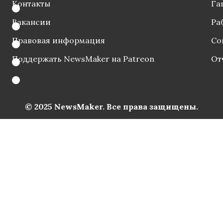
Контакты
Га
Вакансии
Ра
Правовая информация
Со
Поддержать NewsMaker на Patreon
От
© 2025 NewsMaker. Все права защищены.