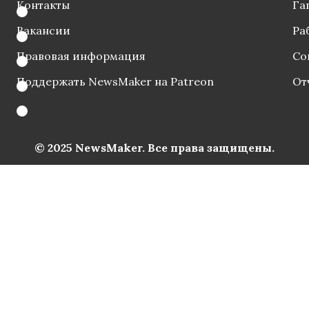
Контакты
Га
Вакансии
Ра
Правовая информация
Со
Поддержать NewsMaker на Patreon
От
© 2025 NewsMaker. Все права защищены.