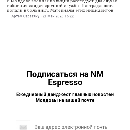
В Молдове военная полиция расследует два случая
избиения солдат срочной службы. Пострадавшие
попали в больницу. Материалы этих инцидентов
передали для рассмотрения в прокуратуру. Об этом
Артём Сэрэтяну
-
21 Май 2026
16:22
IPN 21 мая сообщили представители министерства
обороны. По данным ведомства, инциденты
произошли 15 и 19 мая. В обоих случаях начали
внутреннее расследование, чтобы выяснить
обстоятельства
Подписаться на NM
Espresso
Ежедневный дайджест главных новостей
Молдовы на вашей почте