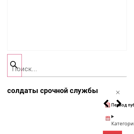
солдаты срочной службы
Период пу
Категори