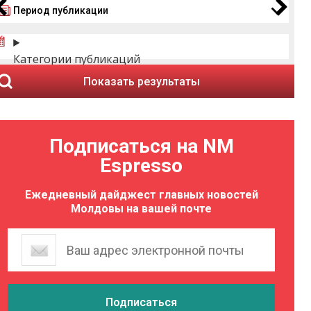
Период публикации
Категории публикаций
Показать результаты
Подписаться на NM
Espresso
Ежедневный дайджест главных новостей
Молдовы на вашей почте