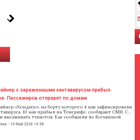
лайнер с зараженными хантавирусом прибыл
фе. Пассажиров отправят по домам
йнер «Хондиус», на борту которого 4 мая зафиксировали
тавируса, 10 мая прибыл на Тенерифе, сообщают СМИ. С
ли высаживать туристов. Как сообщили во Всемирной
 здравоохранения, всех пассажиров проверят на вирус и,
нова
-
10 Май 2026
14:38
ет симптомов, отправят в их страны. По планам местных
йнер остановится на