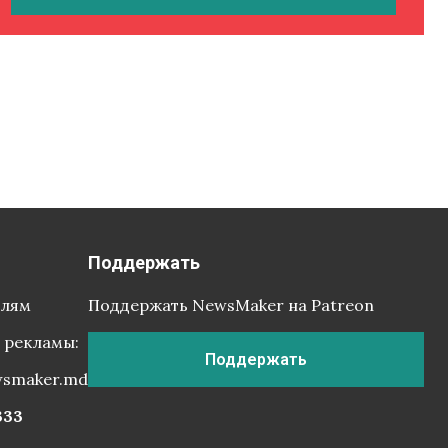
Поддержать
елям
Поддержать NewsMaker на Patreon
 рекламы:
Поддержать
wsmaker.md
333