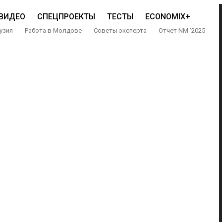
ВИДЕО
СПЕЦПРОЕКТЫ
ТЕСТЫ
ECONOMIX+
узия
Работа в Молдове
Советы эксперта
Отчет NM ‘2025