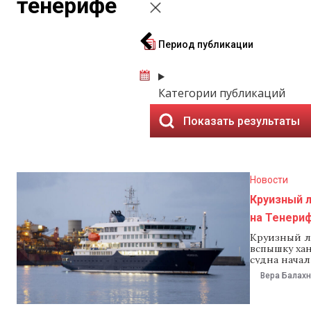
тенерифе
Период публикации
Категории публикаций
Показать результаты
Новости
Круизный 
на Тенери
Круизный ла
вспышку хан
судна нача
организации
Вера Балах
если не буд
властей, ла