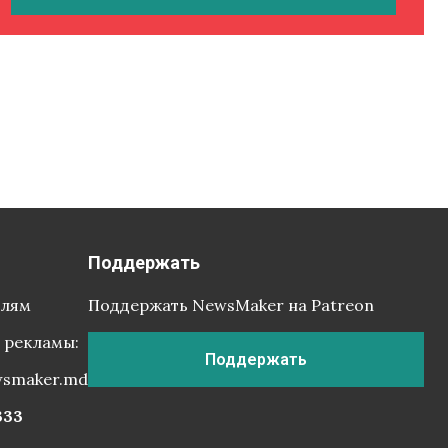
Поддержать
елям
Поддержать NewsMaker на Patreon
 рекламы:
Поддержать
wsmaker.md
333