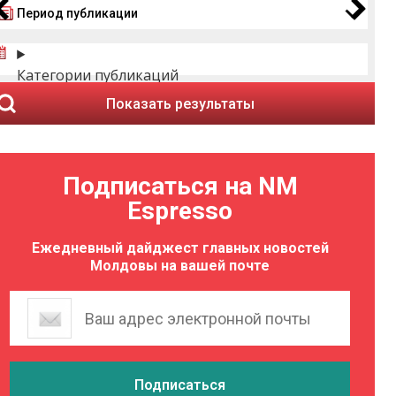
Период публикации
Категории публикаций
Показать результаты
Подписаться на NM
Espresso
Ежедневный дайджест главных новостей
Молдовы на вашей почте