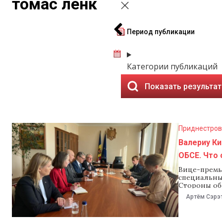
томас ленк
Период публикации
Категории публикаций
Показать результа
Приднестров
Валериу К
ОБСЕ. Что 
Вице-премь
специальны
Стороны об
динамику д
Артём Сэрэ
молдавских 
Как рассказ
представит