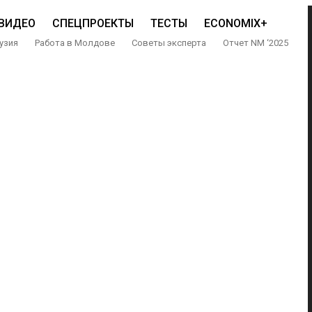
ВИДЕО
СПЕЦПРОЕКТЫ
ТЕСТЫ
ECONOMIX+
узия
Работа в Молдове
Советы эксперта
Отчет NM ‘2025