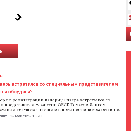
ты
ье
иверь встретился со специальным представителем
они обсудили?
ер по реинтеграции Валериу Киверь встретился со
м представителем миссии ОБСЕ Томасом Ленком.
судили текущую ситуацию в приднестровском регионе,
иалога между Тирасполем и Кишиневом и приоритеты
тяну
-
15 Май 2026
16:28
властей. Об этом 15 мая сообщили на сайте правительства.
али в правительстве, во встрече также участвовали
ели миссии ОБСЕ от