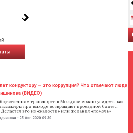
ий
таты
лет кондуктору — это коррупция? Что отвечают люди
 Кишинева (ВИДЕО)
общественном транспорте в Молдове можно увидеть, как
пассажиры при выходе возвращают проездной билет
 Делается это из «жалости» или желания «помочь»
 Хотя в тех же троллейбусах висят плакаты,
одчикова
-
25 Авг. 2020
09:30
ающие, что возвращать купленный билет — это акт
 В новом проекте NM решил спросить людей на улицах