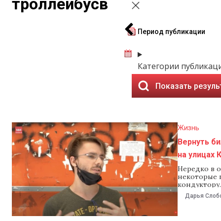
троллейбусв
Период публикации
Категории публикац
Показать резуль
Жизнь
Вернуть би
на улицах
Нередко в 
некоторые 
кондуктору.
кондуктору.
Дарья Слоб
предупрежд
коррупции.