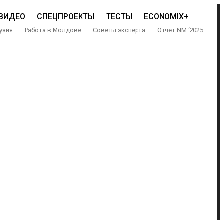
ВИДЕО
СПЕЦПРОЕКТЫ
ТЕСТЫ
ECONOMIX+
узия
Работа в Молдове
Советы эксперта
Отчет NM ‘2025