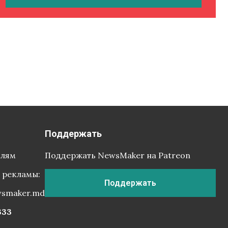
Поддержать
елям
Поддержать NewsMaker на Patreon
 рекламы:
Поддержать
wsmaker.md
333