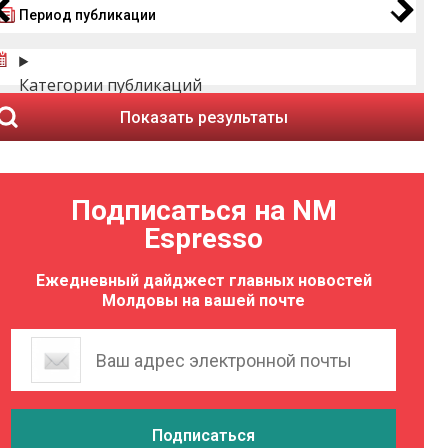
Период публикации
Категории публикаций
Показать результаты
Подписаться на NM
Espresso
Ежедневный дайджест главных новостей
Молдовы на вашей почте