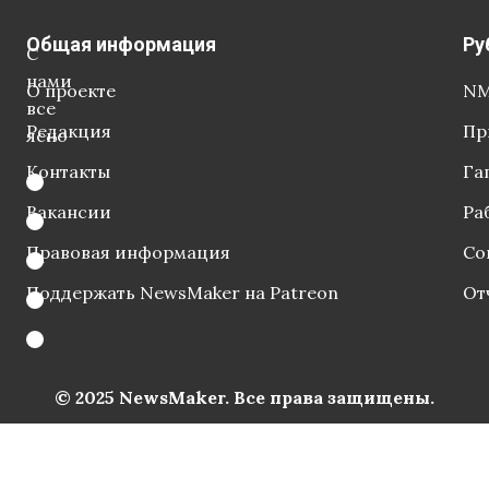
Общая информация
Ру
С
нами
О проекте
NM
все
Редакция
Пр
ясно
Контакты
Га
Вакансии
Ра
Правовая информация
Со
Поддержать NewsMaker на Patreon
От
© 2025 NewsMaker. Все права защищены.