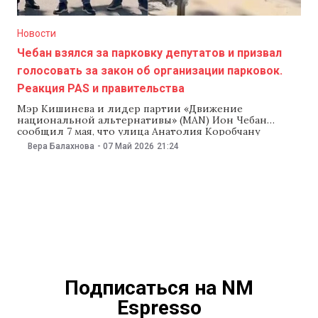
Новости
Чебан взялся за парковку депутатов и призвал
голосовать за закон об организации парковок.
Реакция PAS и правительства
Мэр Кишинева и лидер партии «Движение
национальной альтернативы» (MAN) Ион Чебан
сообщил 7 мая, что улица Анатолия Коробчану
в центре Кишинева станет общедоступной, так же, как
Вера Балахнова
-
07 Май 2026
21:24
четыре парковки вблизи здания парламента,
которыми до сих пор депутаты пользовались
эксклюзивно. Чебан заявил, что все установленные
там шлагбаумы уберут как незаконные, и добавил, что
таким образом хочет мотивировать народных
Подписаться на NM
Espresso