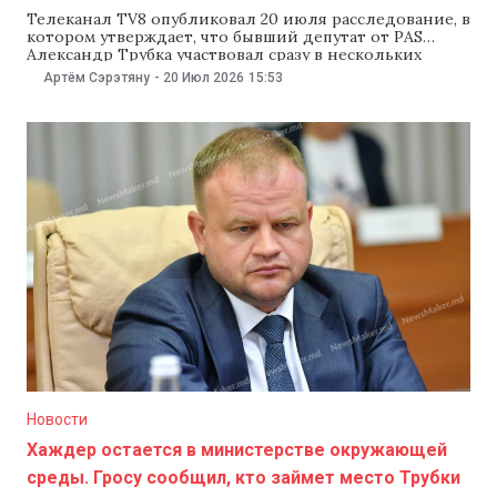
Телеканал TV8 опубликовал 20 июля расследование, в
котором утверждает, что бывший депутат от PAS
Александр Трубка участвовал сразу в нескольких
проектах в сфере недвижимости. Журналисты
Артём Сэрэтяну
-
20 Июл 2026
15:53
уточняют, что помимо двух проектов в Трушенах,
Трубка также инвестировал в недвижимость в
Румынии. TV8 отмечает, что в октябре 2024 года, в
разгар президентских выборов
Новости
Хаждер остается в министерстве окружающей
среды. Гросу сообщил, кто займет место Трубки