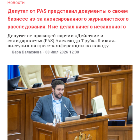
Новости
Депутат от PAS представил документы о своем
бизнесе из-за анонсированного журналистского
расследования: Я не делал ничего незаконного
Депутат от правящей партии «Действие и
солидарность» (PAS) Александр Трубка 8 июля
выступил на пресс-конференции по поводу
расследования TV8, посвященного его инвестициям в
Вера Балахнова
-
08 Июл 2026
12:30
недвижимость за последние годы, которое еще не
вышло. Трубка, накануне уже заявивший, что все его
инвестиции в недвижимость законны, представил
документы в доказательство своих слов, а также