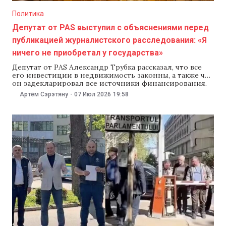
Политика
Депутат от PAS выступил с объяснениями перед
публикацией журналистского расследования: «Я
ничего не приобретал у государства»
Депутат от PAS Александр Трубка рассказал, что все
его инвестиции в недвижимость законны, а также что
он задекларировал все источники финансирования.
Об этом Трубка написал в Facebook 7 июля — накануне
Артём Сэрэтяну
-
07 Июл 2026
19:58
выхода расследования TV8, посвященного его
инвестициям в недвижимость за последние годы. Как
утверждает Трубка, в октябре 2024 года он