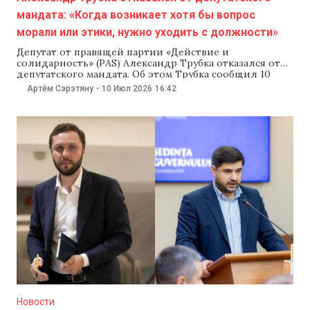
мандата: «Когда возникает хотя бы вопрос
морали или этики, нужно уходить с должности»
Депутат от правящей партии «Действие и
солидарность» (PAS) Александр Трубка отказался от
депутатского мандата. Об этом Трубка сообщил 10
июля и объяснил, что принял такое решение,
Артём Сэрэтяну
-
10 Июл 2026
16:42
поскольку его предпринимательская деятельность
«влияет на имидж и доверие ко всей команде». При
этом Трубка подчеркнул, что остается членом PAS. «В
условиях, когда тема
Новости