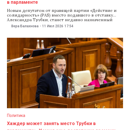
в парламенте
Новым депутатом от правящей партии «Действие и
солидарность» (PAS) вместо подавшего в отставку
Александра Трубки, станет недавно назначенный
государственным секретарем бюро реинтеграции
Вера Балахнова
-
11 Июл 2026
17:54
Роман Рошка. Об этом сообщил 11 июля спикер
парламента и лидер PAS Игорь Гросу. Отметим, что
следующий после Трубки кандидат в избирательном
списке PAS на парламентских выборах 2025
Политика
Хаждер может занять место Трубки в