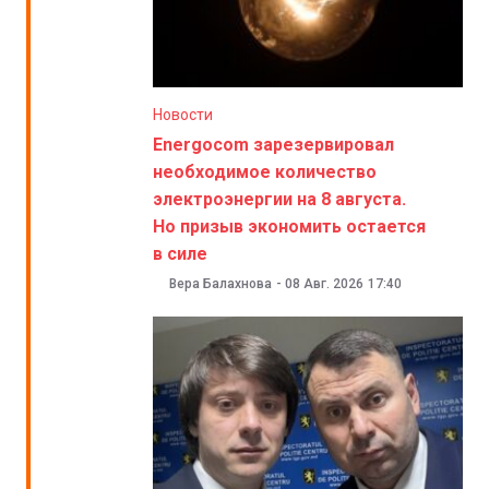
Новости
Energocom зарезервировал
необходимое количество
электроэнергии на 8 августа.
Но призыв экономить остается
в силе
Вера Балахнова
-
08 Авг. 2026
17:40