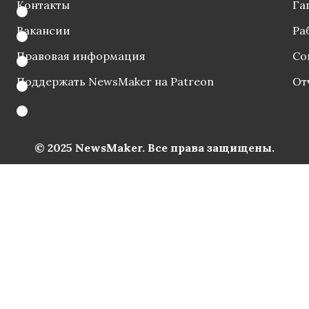
Контакты
Га
Вакансии
Ра
Правовая информация
Со
Поддержать NewsMaker на Patreon
От
© 2025 NewsMaker. Все права защищены.