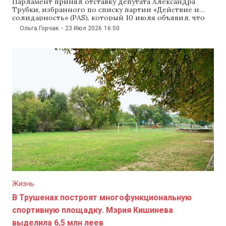
Парламент принял отставку депутата Александра
Трубки, избранного по списку партии «Действие и
солидарность» (PAS), который 10 июля объявил, что
сдает мандат из-за скандала вокруг его инвестиций в
Ольга Горчак
-
23 Июл 2026
16:50
недвижимость в коммуне Трушены. Перед принятием
решения депутат Ион Кику поблагодарил Трубку за
его парламентскую деятельность и передал «особую
благодарность от жителей Трушен
Жизнь
В Трушенах построят многофункциональную
спортивную площадку. Мэрия Кишинева
выделила 6,5 млн леев