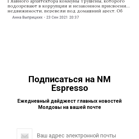
Главного архитектора коммуны Трушены, которого
подозревают в коррупции и незаконном присвоении
недвижимости, перевели под домашний арест. Об
этом 23 сентября сообщили в Национальном центре
Анна Выприцких
-
23 Сен 2021
20:37
борьбы с коррупцией (НЦБК). Как уточнили в
ведомстве, решение приняла Апелляционная палата
(АП) Кишинева. Отметим, в этом деле также
фигурируют мэр Трушен и бывший глава
муниципального
Подписаться на NM
Espresso
Ежедневный дайджест главных новостей
Молдовы на вашей почте