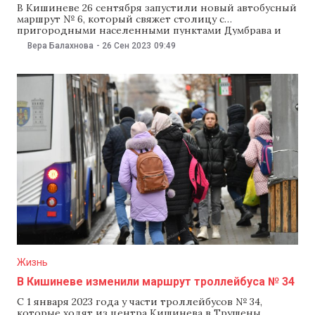
В Кишиневе 26 сентября запустили новый автобусный
маршрут № 6, который свяжет столицу с
пригородными населенными пунктами Думбрава и
Трушены. Об этом сообщил мэр Кишинева Ион Чебан.
Вера Балахнова
-
26 Сен 2023
09:49
Чебан отметил, что в Думбраве никогда не было
общественного транспорта. Теперь же новый автобус
будет ходить от улицы Алба-Юлия в Кишиневе, через
Думбраву
Жизнь
В Кишиневе изменили маршрут троллейбуса № 34
С 1 января 2023 года у части троллейбусов № 34,
которые ходят из центра Кишинева в Трушены,