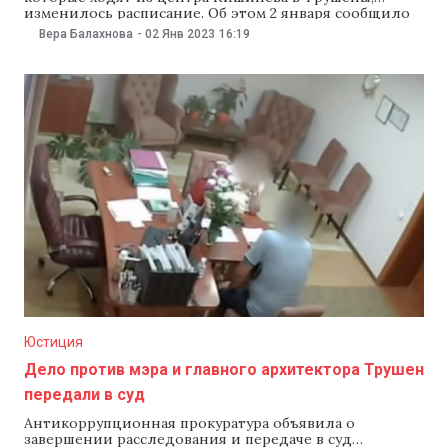
изменилось расписание. Об этом 2 января сообщило
столичное управление электротранспорта. Согласно
Вера Балахнова
-
02 Янв 2023
16:19
новому расписанию, троллейбусы № 34 отмеченные
«*», ходят только от улицы Чуфля в центре Кишинева
до улицы Барьера Скулень. Дальше пассажиры,
которые
Юстиция
Дело против мэра и главного архитектора Трушен
передали в суд
Антикоррупционная прокуратура объявила о
завершении расследования и передаче в суд