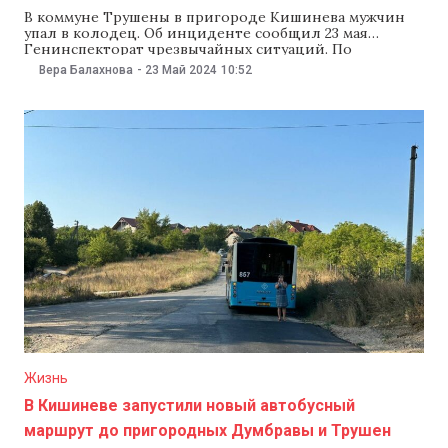
В коммуне Трушены в пригороде Кишинева мужчин
упал в колодец. Об инциденте сообщил 23 мая
Генинспекторат чрезвычайных ситуаций. По
информации инспектората, инцидент произошел во
Вера Балахнова
-
23 Май 2024
10:52
второй половине дня 22 мая. Во дворе собственного
дома мужчина упал в колодец глубиной около шести
метров. Спасателям удалось его вытащить. Мужчину
передали бригаде врачей для
Жизнь
В Кишиневе запустили новый автобусный
маршрут до пригородных Думбравы и Трушен