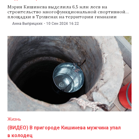
Мэрия Кишинева выделила 6,5 млн леев на
строительство многофункциональной спортивной
площадки в Трушенах на территории гимназии
имени Георге Мадана. Работы планируют завершить в
Анна Выприцких
-
10 Сен 2024
16:22
2025 году. Об этом 10 сентября сообщили в пресс-
службе мэрии. «Впервые в Трушенах построят
многофункциональную спортивную площадку с
детскими игровыми зонами и зелеными
территориями. На этот проект
Жизнь
(ВИДЕО) В пригороде Кишинева мужчина упал
в колодец