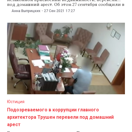
под домашний арест. Об этом 27 сентября сообщили в
Национальном центре борьбы с коррупцией (НЦБК).
Анна Выприцких
-
27 Сен 2021
17:27
Как сообщили в НЦБК, Апелляционная палата (АП)
Кишинева еще на 30 суток продлила арест мэру
Трушен и бывшему главе муниципального
предприятия, но перевела их под
Юстиция
Подозреваемого в коррупции главного
архитектора Трушен перевели под домашний
арест