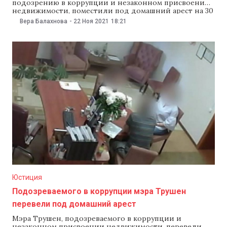
подозрению в коррупции и незаконном присвоении
недвижимости, поместили под домашний арест на 30
суток. О решении, принятом Апелляционной палатой
Вера Балахнова
-
22 Ноя 2021
18:21
22 ноября сообщил Наццентр борьбы с коррупцией.
До этого чиновник находился под судебным
контролем. Напомним, 14 сентября против мэра
Трушен, главного архитектора, бывшего главы
мунпредприятия
Юстиция
Подозреваемого в коррупции мэра Трушен
перевели под домашний арест
Мэра Трушен, подозреваемого в коррупции и
незаконном присвоении недвижимости, перевели