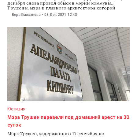
декабря снова провел обыск в мэрии коммуны
Трушены, мэра и главного архитектора которой
подозревают в коррупции и незаконном присвоении
Вера Балахнова
-
08 Дек 2021
12:43
недвижимости. Как сообщили в ведомстве 8 декабря,
расследование этого дела продолжается. Кроме того,
задержали бывшего полицейского, который, по
информации следствия, является сообщником
сотрудников мэрии.
Юстиция
Мэра Трушен перевели под домашний арест на 30
суток
Мэра Трушен, задержанного 17 сентября по