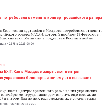
е потребовали отменить концерт российского рэпера
 Stop russian aggression в Молдове потребовала отменить
ссийского рэпера MACAN, который пройдет 19 февраля в
Исполнителя обвинили в поддержке России в войне
аины. Заявление опубликовали на официальной странице
цких
-
22 Янв 2025
08:06
 в Instagram. По словам представителей Stop russian
 MACAN с начала полномасштабного вторжения России в
бегал
ине
а EXIT. Как в Молдове закрывают центры
я украинских беженцев и почему это вызывает
закрывают центры временного размещения украинских
К сентябрю минтруда планирует закрыть еще восемь из
37 центров. Два из них, расположенных в студенческих
 на улице Флорилор, закроют в ближайшие дни.
лкина
-
06 Июн 2024
09:30
о постояльцев уже расселили в другие центры, остались