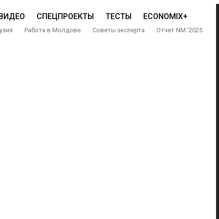
ВИДЕО
СПЕЦПРОЕКТЫ
ТЕСТЫ
ECONOMIX+
узия
Работа в Молдове
Советы эксперта
Отчет NM ‘2025