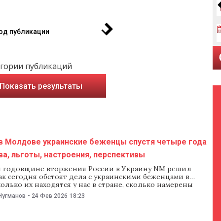
од публикации
гории публикаций
Показать результаты
 в Молдове украинские беженцы спустя четыре года
ва, льготы, настроения, перспективы
й годовщине вторжения России в Украину NM решил
ак сегодня обстоят дела с украинскими беженцами в
олько их находятся у нас в стране, сколько намерены
после завершения войны, и с какими проблемами они
Нугманов
-
24 Фев 2026
18:23
я. Сколько украинских беженцев в Молдове? Во всем
анным ООН,