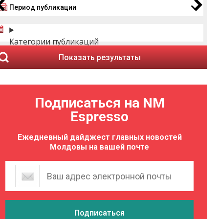
Период публикации
Категории публикаций
Показать результаты
Подписаться на NM
Espresso
Ежедневный дайджест главных новостей
Молдовы на вашей почте