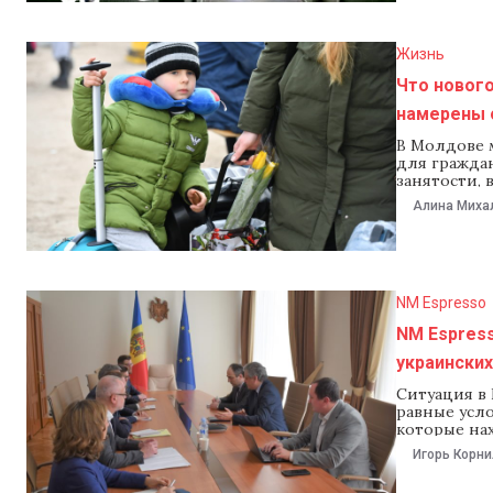
несколько с
Жизнь
Что нового
намерены 
В Молдове 
для граждан
занятости,
лекарства.
Алина Миха
рассмотрят 
документ и 
для
NM Espresso
NM Espress
украинских
Ситуация в
равные усло
которые на
левого бере
Игорь Корн
реинтеграц
Лилиан Кар