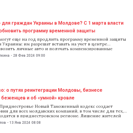
емей, по словам которых, им некуда идти, а
 для граждан Украины в Молдове? С 1 марта власти
обновить программу временной защиты
могут еще на год продлить программу временной защиты
 Украины: им разрешат вставать на учет в центре
 ввозить личные авто и получать компенсированные
 Предусматривающий это проект постановления
лкина
-
28 Фев 2024
09:00
на заседании правительства 28 февраля. NM изучил
рассказывает, что изменилось, а что осталось прежним
o: о путях реинтеграции Молдовы, бизнесе
 беженцев и об «умной» кровле
 Приднестровье Новый Таможенный кодекс создает
вия для всех молдавских компаний, в том числе для тех,
ходятся в приднестровском регионе. Лишение жителей
га льгот свидетельствует о намерении властей начать
илов
-
13 Янв 2024
08:08
ию страны. Это заявил депутат от правящей партии PAS
п, комментируя таможенные нововведения, которые