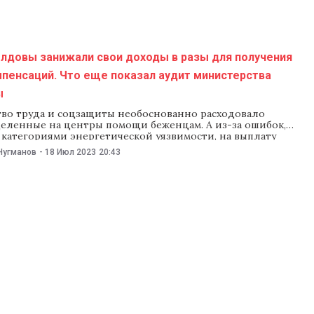
Тирасполь.
лдовы занижали свои доходы в разы для получения
пенсаций. Что еще показал аудит министерства
ы
во труда и соцзащиты необоснованно расходовало
деленные на центры помощи беженцам. А из-за ошибок,
 категориями энергетической уязвимости, на выплату
й могло уйти лишних 850 млн леев. К таким выводам
Нугманов
-
18 Июл 2023
20:43
ная палата по итогам аудита в минтруда. Рассказываем,
и аудиторы. Компенсации за энергоносители Счетная