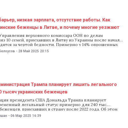
арьер, низкая зарплата, отсутствие работы. Как
аинские беженцы в Литве, и почему многие уезжают
Управления верховного комиссара ООН по делам
 из 10 семей, приехавших в Литву из Украины после начала
одятся за чертой бедности. Примерно у 14% опрошенных
хватает на продукты питания, а 2% домохозяйств были
Белоусов
-
28 Май 2025
20:15
привлекать к заработкам несовершеннолетних детей. В
ольшой и комплексной
дминистрация Трампа планирует лишить легального
0 тысяч украинских беженцев
ция президента США Дональда Трампа планирует
ременный легальный статус примерно для 240 тыс.
беженцев, приехавших в страну после 2022 года. Об этом
ers со ссылкой на источники. По данным источников
ишан
-
06 Мар 2025
16:39
шение может быть принято уже в апреле, что приведет к
 депортации граждан Украины из США.