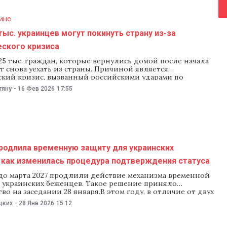
ине
тыс. украинцев могут покинуть страну из-за
еского кризиса
25 тыс. граждан, которые вернулись домой после начала
т снова уехать из страны. Причиной является
ский кризис, вызванный российскими ударами по
й инфраструктуре страны и тяжелые погодные условия.
тяну
-
16 Фев 2026
17:55
ные Международной организации по миграции (МОМ),
W. По данным организации, украинцы сталкиваются с
нехваткой внешних аккумуляторов,
родлила временную защиту для украинских
 как изменилась процедура подтверждения статуса
до марта 2027 продлили действие механизма временной
 украинских беженцев. Такое решение приняло
во на заседании 28 января.В этом году, в отличие от двух
, беженцы должны с 1 февраля по 30 апреля в
цких
-
28 Янв 2026
15:12
м формате подать заявление о продлении статуса
защиты. При соблюдении всех условий