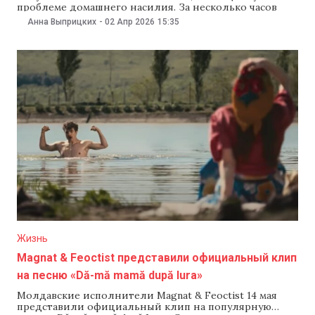
проблеме домашнего насилия. За несколько часов
видеоклип набрал почти 7 тыс. просмотров на
Анна Выприцких
-
02 Апр 2026
15:35
YouTube.«Почти 7 из 10 женщин в Молдове
сталкивались с одной из форм насилия, а 3 из 10
детей становились свидетелями подобных ситуаций.
Насилие —
Жизнь
Magnat & Feoctist представили официальный клип
на песню «Dă-mă mamă după Iura»
Молдавские исполнители Magnat & Feoctist 14 мая
представили официальный клип на популярную