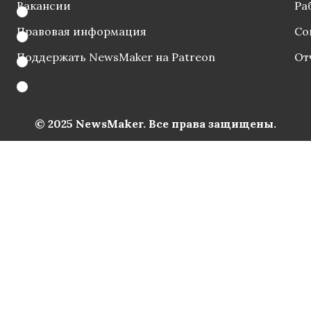
Вакансии
Ра
Правовая информация
Со
Поддержать NewsMaker на Patreon
От
© 2025 NewsMaker. Все права защищены.