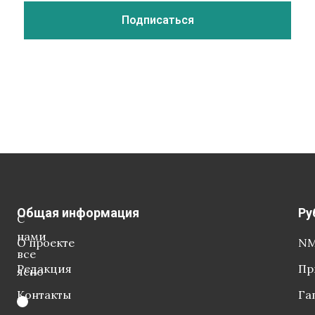
Общая информация
Ру
С
нами
О проекте
NM
все
Редакция
Пр
ясно
Контакты
Га