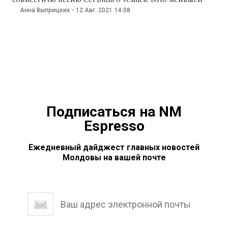
мере вечность»). Об этом певица сообщила 12 августа
Анна Выприцких
-
12 Авг. 2021
14:08
на своей странице в Facebook. «Всю жизнь мы искали
друг друга и сразу почувствовали, что мы
родственные души. Эта песня о
Подписаться на NM
Espresso
Ежедневный дайджест главных новостей
Молдовы на вашей почте