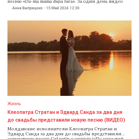
песню «Dă-mă mamă după Iura». За один день видео
набрало на YouTube более 60 тыс. просмотров.
Анна Выприцких
-
15 Май 2024
12:30
Жизнь
Клеопатра Стратан и Эдвард Санда за два дня
до свадьбы представили новую песню (ВИДЕО)
Молдавские исполнители Клеопатра Стратан и
Эдвард Санда за два дня до свадьбы представили
совместную песню Cel puțin o veșnicie («По меньшей