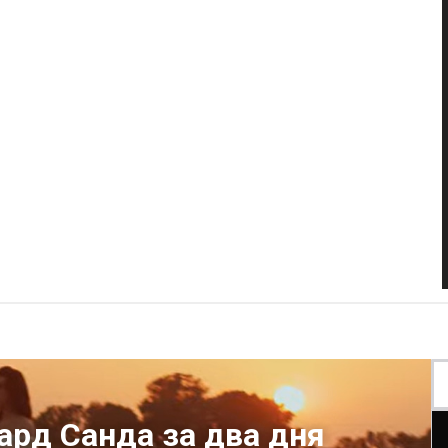
ард Санда за два дня