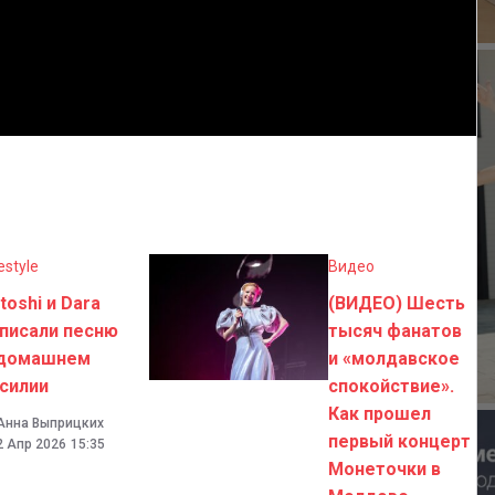
estyle
Видео
toshi и Dara
(ВИДЕО) Шесть
писали песню
тысяч фанатов
 домашнем
и «молдавское
силии
спокойствие».
Как прошел
Анна Выприцких
первый концерт
2 Апр 2026
15:35
Монеточки в