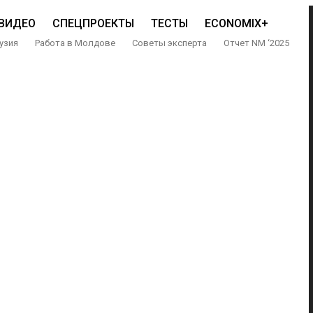
ВИДЕО
СПЕЦПРОЕКТЫ
ТЕСТЫ
ECONOMIX+
узия
Работа в Молдове
Советы эксперта
Отчет NM ‘2025