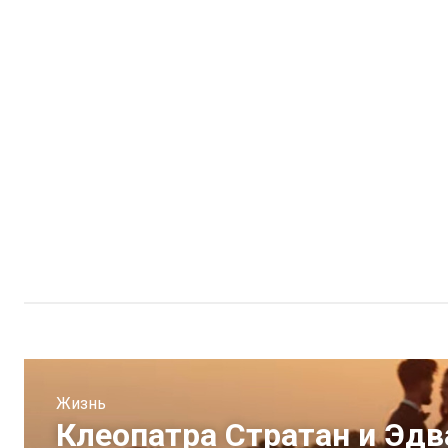
Жизнь
Клеопатра Стратан и Эдв