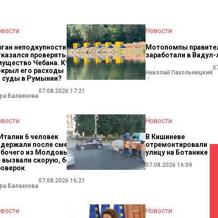
овости
Новости
рган неподкупности
Мотопомпы правите
тказался проверять
заработали в Вадул-
мущество Чебана. Кто
0
окрыл его расходы
Николай Пахольницкий
а суды в Румынии?
07.08.2026 17:21
ра Балахнова
овости
Новости
 Италии 6 человек
В Кишиневе
адержали после смерти
отремонтировали
абочего из Молдовы. Они
улицу на Ботанике
е вызвали скорую, боясь
07.08.2026 16:09
роверок
07.08.2026 16:21
ра Балахнова
овости
Новости