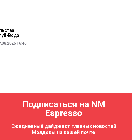
льства
луй-Водэ
7.08.2026 16:46
Подписаться на NM
Espresso
Ежедневный дайджест главных новостей
Молдовы на вашей почте