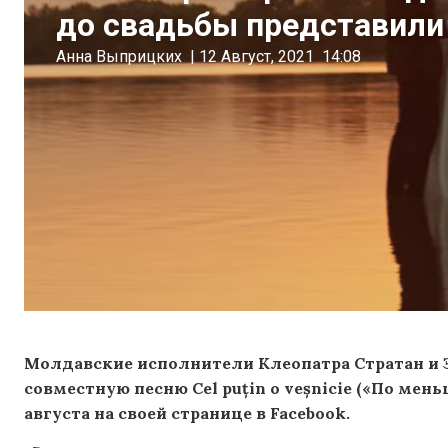
до свадьбы представили
Анна Выприцких
|
12 Август, 2021
14:08
Молдавские исполнители Клеопатра Стратан и Э
совместную песню Cel puțin o veșnicie («По мен
августа на своей странице в Facebook.