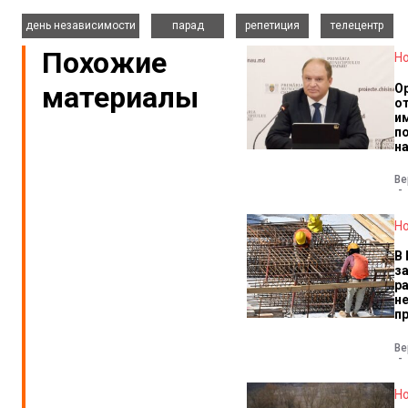
,
,
,
день независимости
парад
репетиция
телецентр
Похожие
Н
материалы
О
о
и
п
н
Ве
Н
В
з
р
н
п
Ве
Н