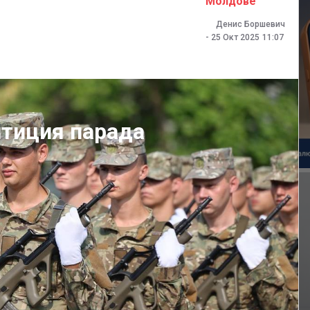
Молдове
Денис Боршевич
-
25 Окт 2025
11:07
итиция парада