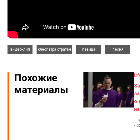
,
,
,
видеоклип
клеопатра стратан
певица
песня
Похожие
Lif
Sa
материалы
за
о
на
-
0