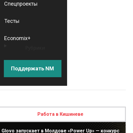
Спецпроекты
Тесты
Economix+
Рубрики
Поддержать NM
Работа в Кишиневе
Glovo запускает в Молдове «Power Up» — конкурс