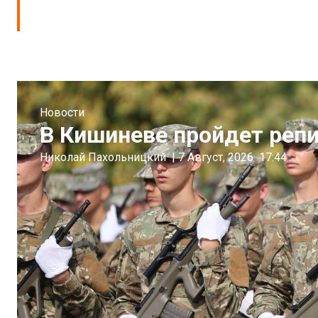
Новости
В Кишиневе пройдет реп
Николай Пахольницкий
|
7 Август, 2026
17:44