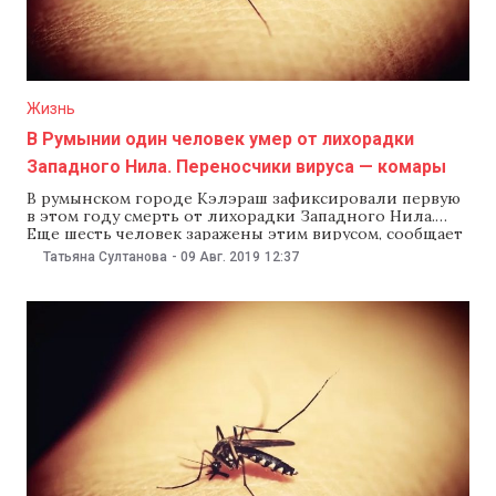
Жизнь
В Румынии один человек умер от лихорадки
Западного Нила. Переносчики вируса — комары
В румынском городе Кэлэраш зафиксировали первую
в этом году смерть от лихорадки Западного Нила.
Еще шесть человек заражены этим вирусом, сообщает
румынское издание Mediafax.ro со ссылкой на
Татьяна Султанова
-
09 Авг. 2019
12:37
Наццентр по надзору и контролю за вирусными
заболеваниями. Лихорадка Западного Нила —
вирусное заболевание, которое может привести к
смертельной неврологической болезни. Вирус
передается