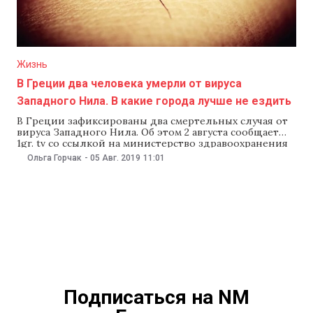
Жизнь
В Греции два человека умерли от вируса
Западного Нила. В какие города лучше не ездить
В Греции зафиксированы два смертельных случая от
вируса Западного Нила. Об этом 2 августа сообщает
1gr. tv со ссылкой на министерство здравоохранения
Греции. Согласно сообщению, зараженным было
Ольга Горчак
-
05 Авг. 2019
11:01
старше 80 лет. Национальная организация
здравоохранения заявила, что уже подтверждены 25
случаев заражения от опасных комаров. В основном
это пожилые люди, средний возраст
Подписаться на NM