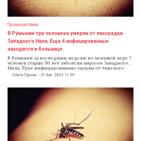
Происшествия
В Румынии три человека умерли от лихорадки
Западного Нила. Еще 4 инфицированных
находятся в больнице
В Румынии за последнюю неделю по меньшей мере 7
человек старше 50 лет заболели вирусом Западного
Нила. Трое инфицированных умерли от тяжелого
менингоэнцефалита. Об этом сообщает adevarul.ro.
Ольга Горчак
-
21 Авг. 2023
11:39
Большинство случаев диагностировали, после того
как пациенты поступили в больницу с менингитом
или менингоэнцефалитом — инфекцией оболочек,
которые покрывают и защищают мозг.
Распространению