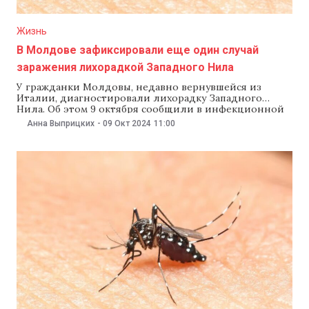
Жизнь
В Молдове зафиксировали еще один случай
заражения лихорадкой Западного Нила
У гражданки Молдовы, недавно вернувшейся из
Италии, диагностировали лихорадку Западного
Нила. Об этом 9 октября сообщили в инфекционной
больнице имени Тома Чорбэ. Как рассказали в
Анна Выприцких
-
09 Окт 2024
11:00
больнице, пациентку госпитализировали 7 октября.
Врачи оценивают ее состояние как среднетяжелое,
осложненное менингитом. В конце сентября
сообщалось, что в больнице имени Тома Чорбэ
находились на