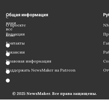
Общая информация
Ру
С
нами
О проекте
NM
все
Редакция
Пр
ясно
Контакты
Га
Вакансии
Ра
Правовая информация
Со
Поддержать NewsMaker на Patreon
От
© 2025 NewsMaker. Все права защищены.