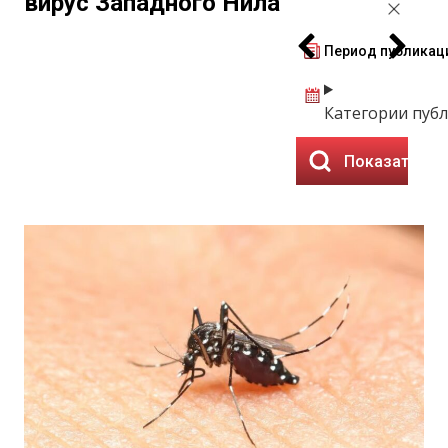
вирус Западного Нила
Период публикац
Категории пуб
Показать ре