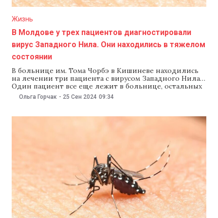
Жизнь
В Молдове у трех пациентов диагностировали
вирус Западного Нила. Они находились в тяжелом
состоянии
В больнице им. Тома Чорбэ в Кишиневе находились
на лечении три пациента с вирусом Западного Нила.
Один пациент все еще лежит в больнице, остальных
выписали. Как сообщила заведующая отделения
Ольга Горчак
-
25 Сен 2024
09:34
интенсивной терапии инфекционной больницы им.
Тома Чорбэ Галина Кирияков в эфире RliveTV, все три
случая — привозные. «У нас было три