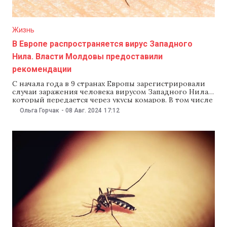
Жизнь
В Европе распространяется вирус Западного
Нила. Власти Молдовы предоставили
рекомендации
С начала года в 9 странах Европы зарегистрировали
случаи заражения человека вирусом Западного Нила,
который передается через укусы комаров. В том числе
в Румынии. В связи с этим Национальное агентство
Ольга Горчак
-
08 Авг. 2024
17:12
общественного здоровья 8 августа сообщило, что в
Молдове пока не зарегистрировали такие случаи, и
дали рекомендации, как защититься от возможного