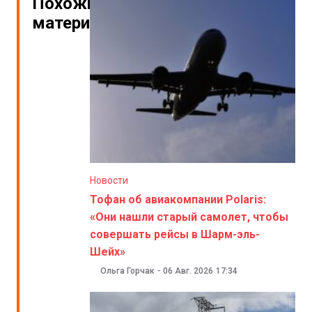
Похожие
материалы
Новости
Тофан об авиакомпании Polaris:
«Они нашли старый самолет, чтобы
совершать рейсы в Шарм-эль-
Шейх»
Ольга Горчак
-
06 Авг. 2026
17:34