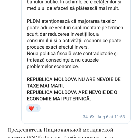
Председатель Национальной молдавской
партии (PNM) Драгош Галбур признал, что