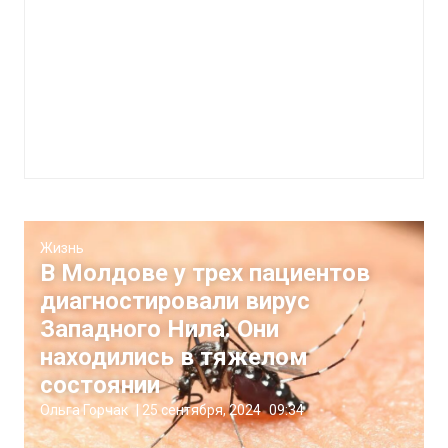
Жизнь
В Молдове у трех пациентов
диагностировали вирус
Западного Нила. Они
находились в тяжелом
состоянии
Ольга Горчак
|
25 сентября, 2024
09:34