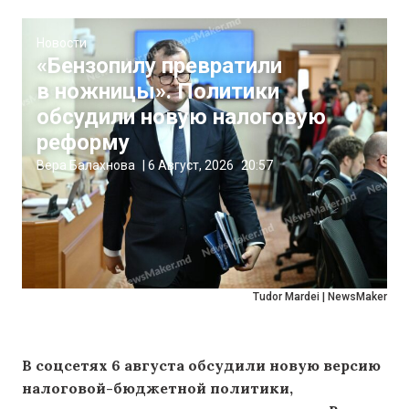
Новости
«Бензопилу превратили
в ножницы». Политики
обсудили новую налоговую
реформу
Вера Балахнова
|
6 Август, 2026
20:57
Tudor Mardei | NewsMaker
В соцсетях 6 августа обсудили новую версию
налоговой-бюджетной политики,