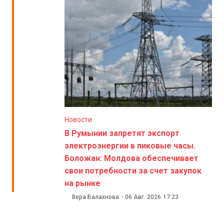
Новости
В Румынии запретят экспорт
электроэнергии в пиковые часы.
Боложан: Молдова обеспечивает
свои потребности за счет закупок
на рынке
Вера Балахнова
-
06 Авг. 2026
17:23