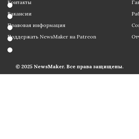
Контакты
Га
Вакансии
Ра
Правовая информация
Со
Поддержать NewsMaker на Patreon
От
© 2025 NewsMaker. Все права защищены.