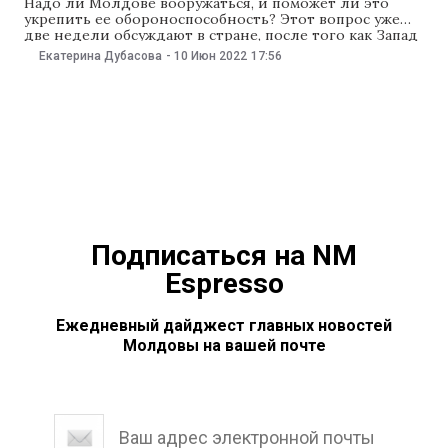
Надо ли Молдове вооружаться, и поможет ли это
укрепить ее обороноспособность? Этот вопрос уже
две недели обсуждают в стране, после того как Запад
предложил Молдове военную помощь. Оппозиция
Екатерина Дубасова
-
10 Июн 2022
17:56
считает, что это только ухудшит ситуацию в регионе.
То же мнение высказали в Тирасполе. Молдавские
власти тем временем начали переговоры о поставке
Подписаться на NM
Espresso
Ежедневный дайджест главных новостей
Молдовы на вашей почте