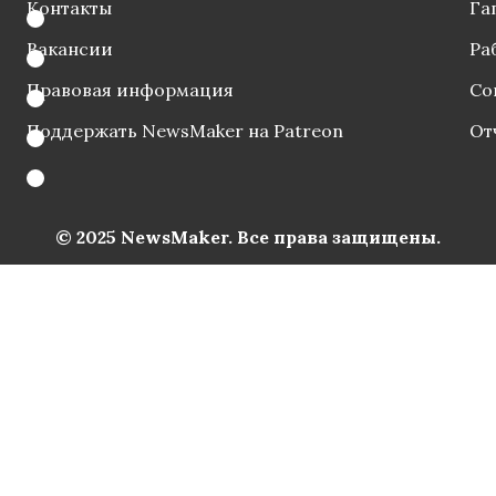
Контакты
Га
Вакансии
Ра
Правовая информация
Со
Поддержать NewsMaker на Patreon
От
© 2025 NewsMaker. Все права защищены.