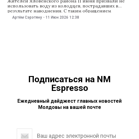
Жителей Яловенского района 11 июня призвали не
использовать воду из колодцев, пострадавших в
результате наводнения. С таким обращением
выступил районный совет Яловен, сославшись на
Артём Сэрэтяну
-
11 Июн 2026
12:38
рекомендации Центра общественного здоровья
Кишинева. По словам специалистов, вода в таких
колодцах может быть грязной и опасна для здоровья.
Ограничения рекомендуют соблюдать до тех пор,
пока
Подписаться на NM
Espresso
Ежедневный дайджест главных новостей
Молдовы на вашей почте