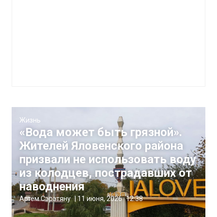
Жизнь
«Вода может быть грязной».
Жителей Яловенского района
призвали не использовать воду
из колодцев, пострадавших от
наводнения
Артём Сэрэтяну
|
11 июня, 2026
12:38