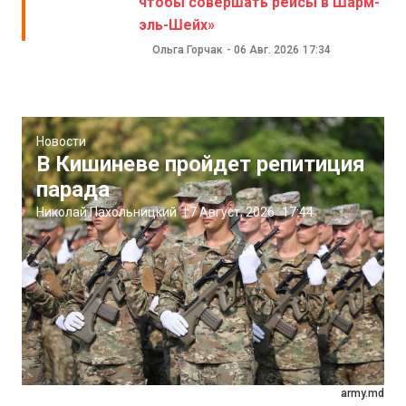
чтобы совершать рейсы в Шарм-
эль-Шейх»
Ольга Горчак
-
06 Авг. 2026
17:34
Новости
В Кишиневе пройдет репитиция
парада
Николай Пахольницкий
|
7 Август, 2026
17:44
army.md