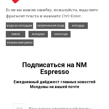
Если вы нашли ошибку, пожалуйста, выделите
фрагмент текста и нажмите
Ctrl+Enter
.
,
,
,
вода из колодцев
загрязненная вода
колодцы
,
,
,
ливни
молдова
непогода
яловенский район
Подписаться на NM
Espresso
Ежедневный дайджест главных новостей
Молдовы на вашей почте