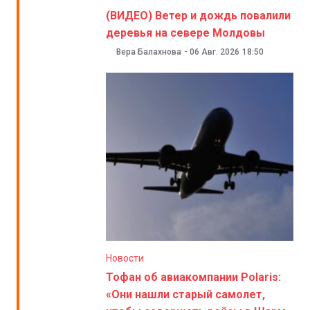
(ВИДЕО) Ветер и дождь повалили
деревья на севере Молдовы
Вера Балахнова
-
06 Авг. 2026
18:50
Новости
Тофан об авиакомпании Polaris:
«Они нашли старый самолет,