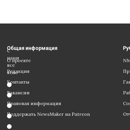
Общая информация
Ру
С
нами
О проекте
NM
все
Редакция
Пр
ясно
Контакты
Га
Вакансии
Ра
Правовая информация
Со
Поддержать NewsMaker на Patreon
От